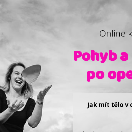
Online 
Pohyb a 
po ope
Jak mít tělo v