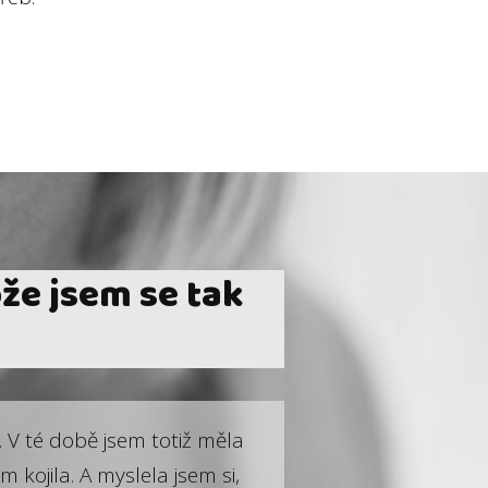
že jsem se tak
 V té době jsem totiž měla
 kojila. A myslela jsem si,