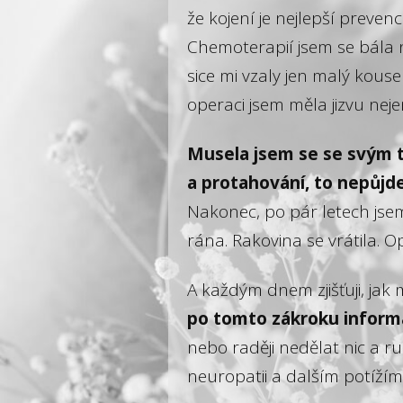
že kojení je nejlepší preven
Chemoterapií jsem se bála n
sice mi vzaly jen malý kouse
operaci jsem měla jizvu neje
Musela jsem se se svým t
a protahování, to nepůjde
Nakonec, po pár letech jsem s
rána. Rakovina se vrátila. O
A každým dnem zjišťuji, jak 
po tomto zákroku informa
nebo raději nedělat nic a ruk
neuropatii a dalším potížím,