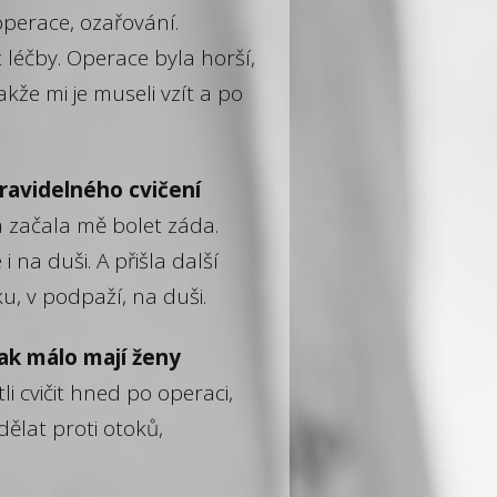
operace, ozařování.
 léčby. Operace byla horší,
kže mi je museli vzít a po
pravidelného cvičení
 a začala mě bolet záda.
i na duši. A přišla další
ku, v podpaží, na duši.
 jak málo mají ženy
li cvičit hned po operaci,
 dělat proti otoků,