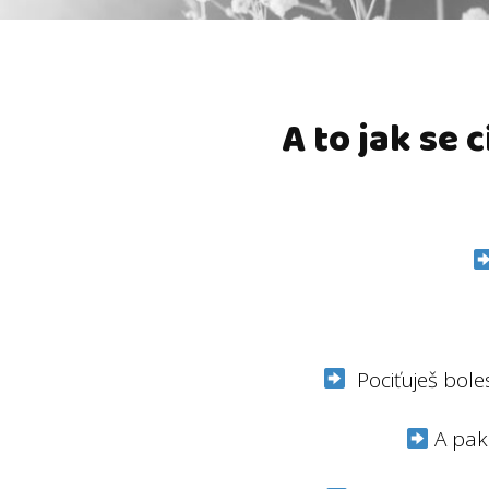
A to jak se 
Pociťuješ boles
A pak 