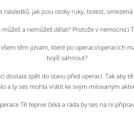
e následků, jak jsou otoky ruky, bolest, omezen
 můžeš a nemůžeš dělat? Protože v nemocnici Ti 
ke všem těm jizvám, které po operaci/operacích 
bojíš sáhnout?
i dostala zpět do stavu před operací. Tak aby tě
lo a ty ses mohla vrátit ke svým milovaným akti
erace Tě teprve čeká a ráda by ses na ní připra