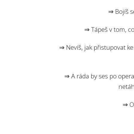
⇒ Bojíš s
⇒ Tápeš v tom, co
⇒ Nevíš, jak přistupovat 
⇒ A ráda by ses po operac
netáh
⇒ Op