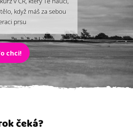
kurz v ČR, který Tě naučí,
 tělo, když máš za sebou
eraci prsu
o chci!
krok čeká?