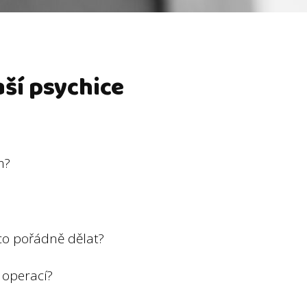
naší psychice
m?
ěco pořádně dělat?
d operací?