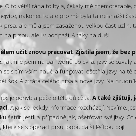
ce. O to větší rána to byla, čekaly mě chemoterapie, 
ejvíce, nakonec to ale pro mě byla ta nejsnažší část
k prsa, ale měla jsem zasaženou velkou část uzlin, ta
n na prsou, ale i v podpaží. A taky na duši.
ělem učit znovu pracovat
.
Zjistila jsem, že bez 
.
Jakmile jsem na pár týdnů polevila, jizvy se ozvaly
e s tím vším naučila fungovat, ošetřila jizvy na těle 
pět šok. A ztráta celého prsa a nové jizvy. Na hrudní
moc je pohyb a péče o tělo důležitá.
A také zjištuji,
cí.
A jak se leckdy informace rozcházejí. Nevíme, jest
u šetřit. Jestli a případně jak, ošetřovat své jizvy. Co
 které se s operací prsu, popř. další léčbou pojí.