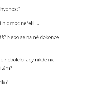
á hybnost?
nic moc neřekli...
máš? Nebo se na ně dokonce
lo nebolelo, aby nikde nic
vitám?
vila?