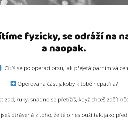
cítíme fyzicky, se odráží na 
a naopak.
Cítíš se po operaci prsu, jak přejetá parním válce
Operovaná část jakoby k tobě nepatřila?
t zad, ruky, snadno se přetížíš, když chceš začít n
jseš otrávená z toho, že tělo neslouží tak, jako pře