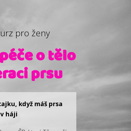
kurz pro ženy
péče o tělo
raci prsu
 cajku, když máš prsa
v háji