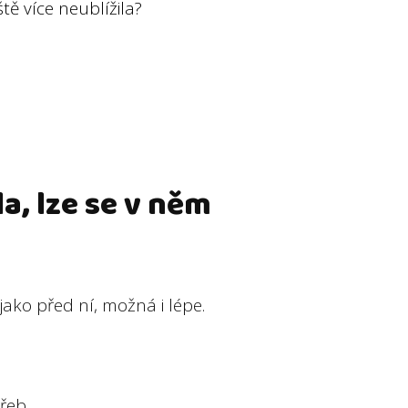
tě více neublížila?
la, lze se v něm
 jako před ní, možná i lépe.
řeb.