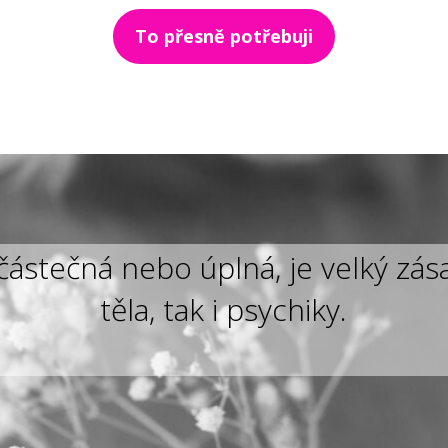
To přesně potřebuji
částečná nebo úplná, je velký zás
těla, tak i psychiky.