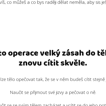
íš, co můžeš a co bys raději dělat neměla, aby sis ješ
ato operace velký zásah do tě
znovu cítit skvěle.
lze tělo opečovat tak, že se v něm budeš cítit stejně
Naučit se přijmout své jizvy a pečovat o ně.
čit se se svým tělem zacházet a vcítit se do jeho pot