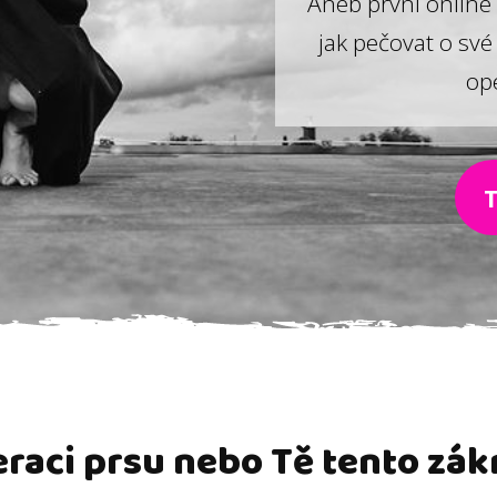
Aneb první online 
jak pečovat o své
op
T
eraci prsu nebo Tě tento zá