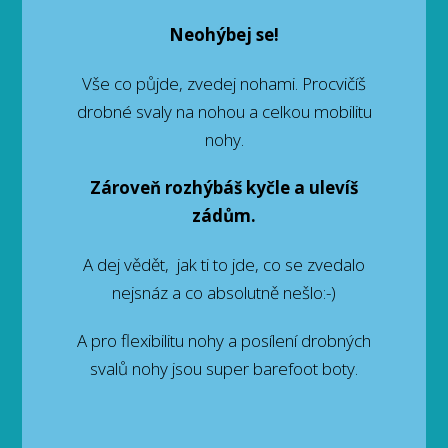
Neohýbej se!
Vše co půjde, zvedej nohami. Procvičíš
drobné svaly na nohou a celkou mobilitu
nohy.
Zároveň rozhýbáš kyčle a ulevíš
zádům.
A dej vědět, jak ti to jde, co se zvedalo
nejsnáz a co absolutně nešlo:-)
A pro flexibilitu nohy a posílení drobných
svalů nohy jsou super barefoot boty.