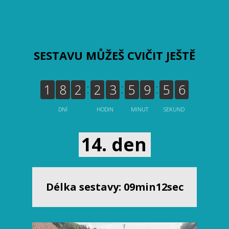
SESTAVU MŮŽEŠ CVIČIT JEŠTĚ
1
8
2
2
3
5
9
5
6
DNÍ
HODIN
MINUT
SEKUND
14. den
Délka sestavy: 09min12sec
Video