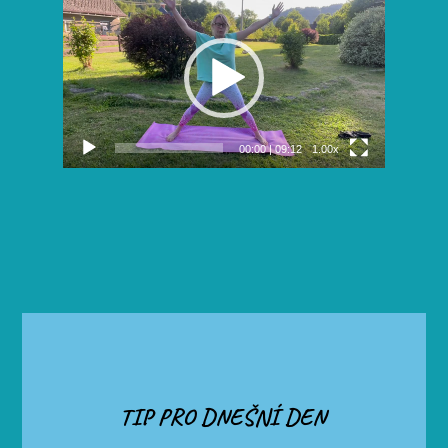
přehrávač
00:00
|
09:12
1.00x
TIP PRO DNEŠNÍ DEN