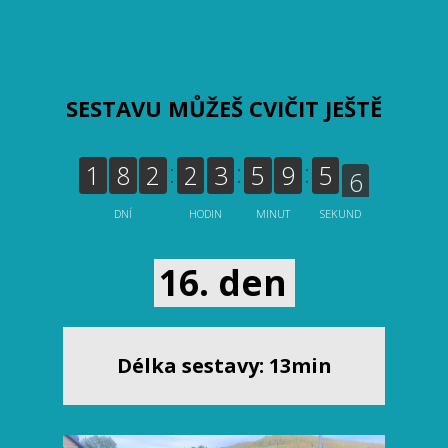
SESTAVU MŮŽEŠ CVIČIT JEŠTĚ
5
1
8
2
2
3
5
9
5
DNÍ
HODIN
MINUT
SEKUND
6
16. den
Délka sestavy: 13min
Video