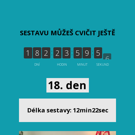
SESTAVU MŮŽEŠ CVIČIT JEŠTĚ
5
1
8
2
2
3
5
9
5
DNÍ
HODIN
MINUT
SEKUND
18. den
Délka sestavy: 12min22sec
Video