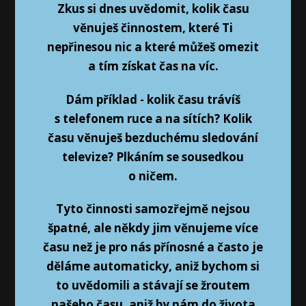
Zkus si dnes uvědomit, kolik času
věnuješ činnostem, které Ti
nepřinesou nic a které můžeš omezit
a tím získat čas na víc.
Dám příklad - kolik času trávíš
s telefonem ruce a na sítích? Kolik
času věnuješ bezduchému sledování
televize? Plkáním se sousedkou
o ničem.
Tyto činnosti samozřejmě nejsou
špatné, ale někdy jim věnujeme více
času než je pro nás přínosné a často je
děláme automaticky, aniž bychom si
to uvědomili a stávají se žroutem
našeho času, aniž by nám do života