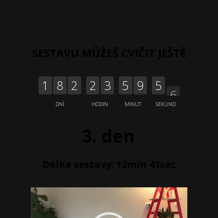
SESTAVU MŮŽEŠ CVIČIT JEŠTĚ
5
1
8
2
2
3
5
9
5
DNÍ
HODIN
MINUT
SEKUND
3. den
Délka sestavy: 12min 41sec
Video
přehrávač