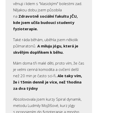
věnuji i lidem s "klasickými" bolestmi zad.
Nějakou dobu jsem působila
na
Zdravotně sociální fakultu JČU,
kde jsem učila budoucí studenty
fyzioterapie.
Také ráda běhám, uběhla jsem několik
půlmaratonů.
A miluju jógu, která je
skvělým doplňkem k běhu.
Mám doma tři malé děti, proto vím, že čas
je velmi cenná komodita a cvičení delší
než 20 min je často sci-fi
. Ale taky vím,
že i 15min denně je více, než 1hodina
za dva týdny
Absolovovala jsem kurzy Spiral dynamik,
metodu Ludmily Mojžíšové, kurz jógy
s propojením do fyzioterapie a mnoho