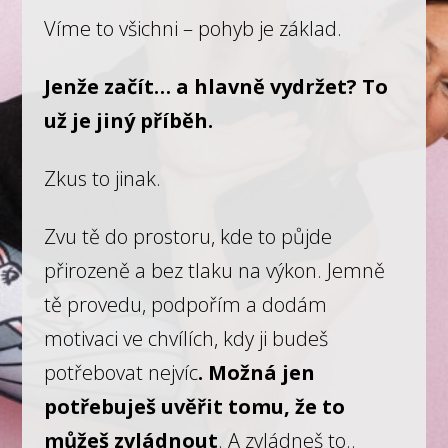
Víme to všichni – pohyb je základ.
Jenže začít… a hlavně vydržet? To
už je jiný příběh.
Zkus to jinak.
Zvu tě do prostoru, kde to půjde
přirozeně a bez tlaku na výkon. Jemně
tě provedu, podpořím a dodám
motivaci ve chvílích, kdy ji budeš
potřebovat nejvíc
. Možná jen
potřebuješ uvěřit tomu, že to
můžeš zvládnout
. A zvládneš to..