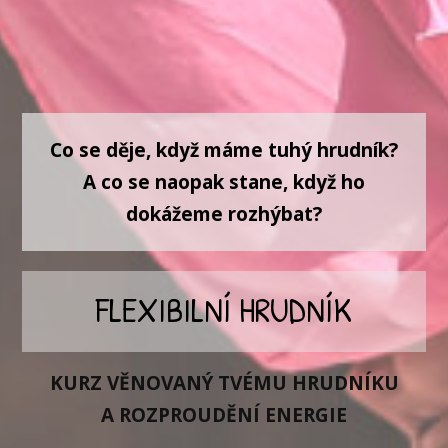
Co se děje, když máme tuhý hrudník?
A co se naopak stane, když ho
dokážeme rozhýbat?
FLEXIBILNÍ HRUDNÍK
KURZ VĚNOVANÝ TVÉMU HRUDNÍKU
A ROZPROUDĚNÍ ENERGIE