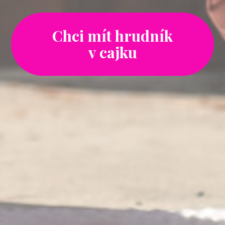
Chci mít hrudník
v cajku