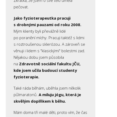
Zkrátka, že jsem o své tělo uměla
pečovat.
Jako fyzioterapeutka pracuji
s drobnými pauzami od roku 2008.
Mým klienty byli převážně lidé
po poranění míchy. Pracuji taktéž s lidmi
s roztroušenou sklerózou. A zároveň se
věnuji i lidem s "klasickými" bolestmi zad.
Nějakou dobu jsem působila
na
Zdravotně sociální fakultu JČU,
kde jsem učila budoucí studenty
fyzioterapie.
Také ráda běhám, uběhla jsem několik
půlmaratonů.
A miluju jógu, která je
skvělým doplňkem k běhu.
Mám doma tři malé děti, proto vím, že čas