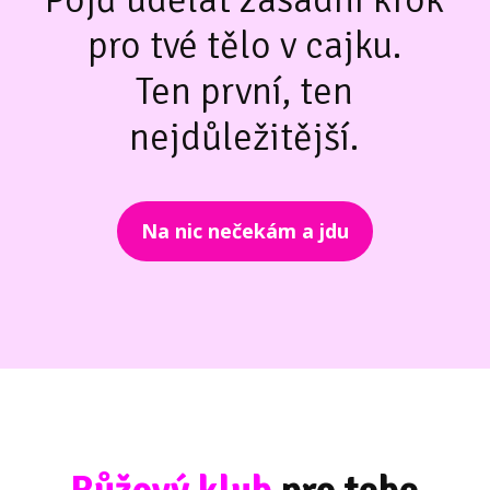
pro tvé tělo v cajku.
Ten první, ten
nejdůležitější.
Na nic nečekám a jdu
Růžový klub
pro tebe