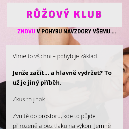
RŮŽOVÝ KLUB
ZNOVU
V POHYBU NAVZDORY VŠEMU....
Víme to všichni – pohyb je základ.
Jenže začít… a hlavně vydržet? To
už je jiný příběh.
Zkus to jinak.
Zvu tě do prostoru, kde to půjde
přirozeně a bez tlaku na výkon. Jemně