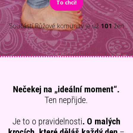
To chci!
Součástí Růžové komunity je už
101
žen
Nečekej na „ideální moment“.
Ten nepřijde.
Je to o pravidelnosti
. O malých
krocích, které děláš každý den
–