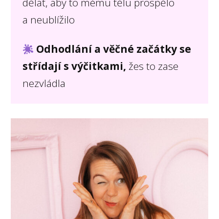
dělat, aby to mému tělu prospělo
a neublížilo
Odhodlání a věčné začátky se
střídají s výčitkami,
žes to zase
nezvládla