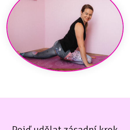
Pojď udělat zásadní krok