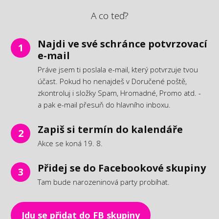
A co teď?
Najdi ve své schránce potvrzovací
1
e-mail
Práve jsem ti poslala e-mail, který potvrzuje tvou
účast. Pokud ho nenajdeš v Doručené poště,
zkontroluj i složky Spam, Hromadné, Promo atd. -
a pak e-mail přesuň do hlavního inboxu.
Zapiš si termín do kalendáře
2
Akce se koná 19. 8.
Přidej se do Facebookové skupiny
3
Tam bude narozeninová party probíhat.
Jdu se přidat do FB skupiny