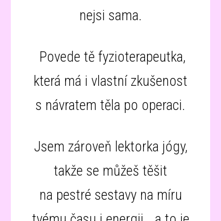
nejsi sama.
Povede tě fyzioterapeutka,
která má i vlastní zkušenost
s návratem těla po operaci.
Jsem zároveň lektorka jógy,
takže se můžeš těšit
na pestré sestavy na míru
tvému času i energii… a to je