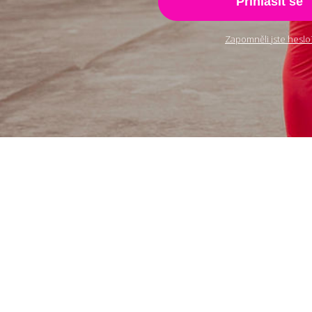
Přihlásit se
Zapomněli jste heslo