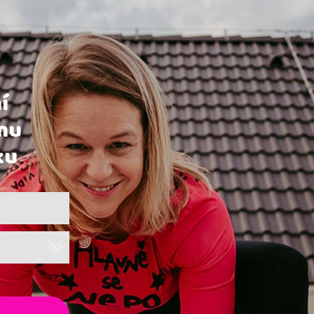
í
amu
ku