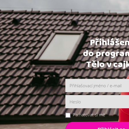
Přihlášen
do progr
Tělo v caj
Pamatovat si mě