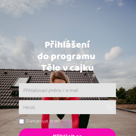
Přihlášení
do programu
Tělo v cajku
Pamatovat si mě