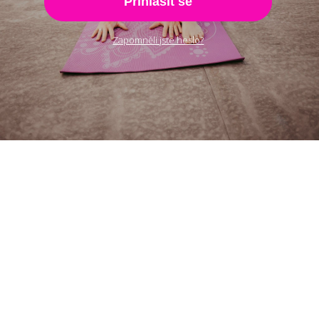
Přihlásit se
Zapomněli jste heslo?