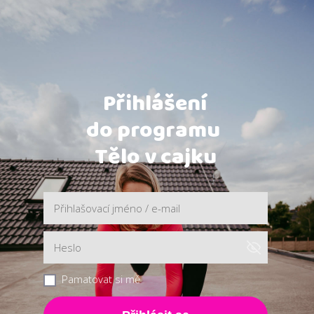
Přihlášení
do programu
Tělo v cajku
Pamatovat si mě