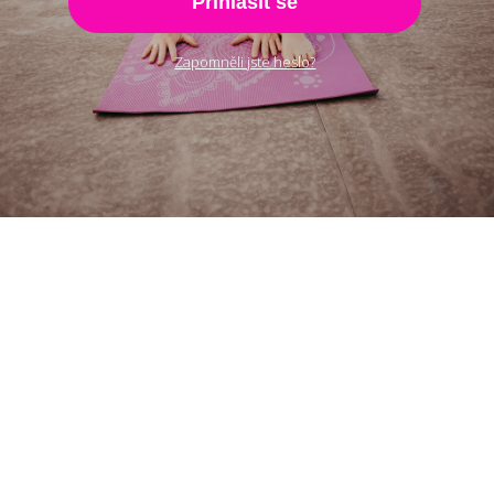
Přihlásit se
Zapomněli jste heslo?