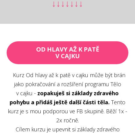
↓↓↓↓↓↓↓
OD HLAVY AŽ K PATĚ
V CAJKU
Kurz Od hlavy až k patě v cajku může být brán
jako pokračování a rozšíření programu Tělo
v cajku -
zopakuješ si základy zdravého
pohybu a přidáš ještě další části těla.
Tento
kurz je s mou podporou ve FB skupině. Běží 1x -
2x ročně.
Cílem kurzu je upevnit si základy zdravého