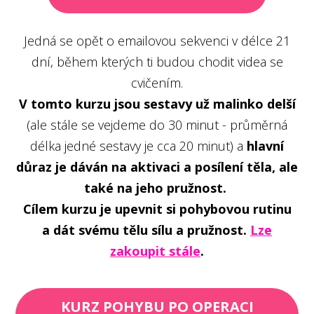
Jedná se opět o emailovou sekvenci v délce 21
dní, během kterých ti budou chodit videa se
cvičením.
V tomto kurzu jsou sestavy už malinko delší
(ale stále se vejdeme do 30 minut - průměrná
délka jedné sestavy je cca 20 minut) a
hlavní
důraz je dáván na aktivaci a posílení těla, ale
také na jeho pružnost.
Cílem kurzu je upevnit si pohybovou rutinu
a dát svému tělu sílu a pružnost.
Lze
zakoupit stále
.
KURZ POHYBU PO OPERACI