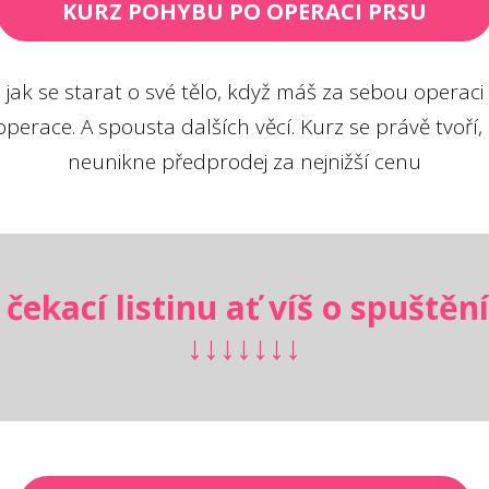
KURZ POHYBU PO OPERACI PRSU
jak se starat o své tělo, když máš za sebou operaci p
perace. A spousta dalších věcí. Kurz se právě tvoří, za
neunikne předprodej za nejnižší cenu
 čekací listinu ať víš o spuštění
↓↓↓↓↓↓↓