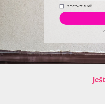
Pamatovat si mě
Z
Ješ