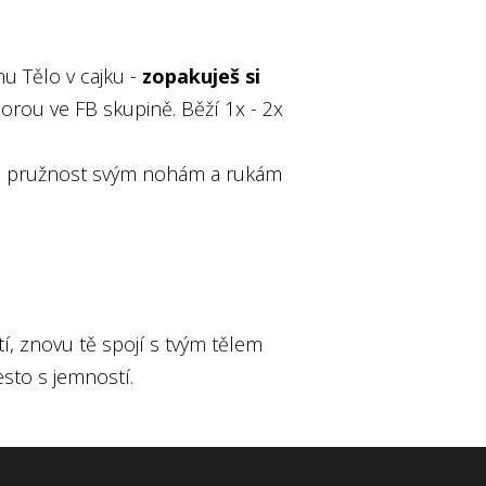
u Tělo v cajku -
zopakuješ si
rou ve FB skupině. Běží 1x - 2x
oveň pružnost svým nohám a rukám
í, znovu tě spojí s tvým tělem
esto s jemností.