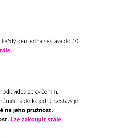
 každý den jedna sestava do 10
tále.
odit videa se cvičením.
průměrná délka jedné sestavy je
aké na jeho pružnost.
ost.
Lze zakoupit stále
.