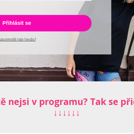
Přihlásit se
apomněli jste heslo?
tě nejsi v programu? Tak se při
↓↓↓↓↓↓