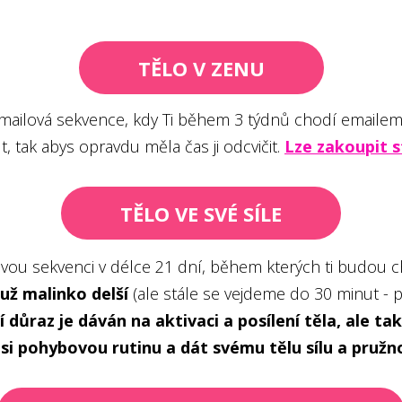
TĚLO V ZENU
 emailová sekvence, kdy Ti během 3 týdnů chodí emailem
t, tak abys opravdu měla čas ji odcvičit.
Lze zakoupit s
TĚLO VE SVÉ SÍLE
vou sekvenci v délce 21 dní, během kterých ti budou ch
už malinko delší
(ale stále se vejdeme do 30 minut - 
í důraz je dáván na aktivaci a posílení těla, ale t
 si pohybovou rutinu a dát svému tělu sílu a pružn