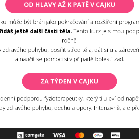
OD HLAVY AŽ K PATĚ V CAJKU
jku může být brán jako pokračování a rozšíření program
dáš ještě další části těla.
Tento kurz je s mou podpo
ročně.
dy zdravého pohybu, posílit střed těla, dát sílu a zár
a naučit se pomoci si v případě bolestí zad.
ZA TÝDEN V CAJKU
odenní podporou fyzioterapeutky, který ti uleví od napět
ady zdravého pohybu, dechu a opory. Intenzivně, ale př