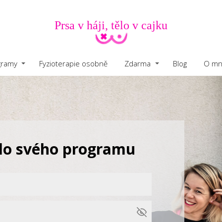
Prsa v háji, tělo v cajku
gramy
Fyzioterapie osobně
Zdarma
Blog
O mn
 do svého programu