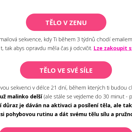
TĚLO V ZENU
 emailová sekvence, kdy Ti během 3 týdnů chodí emailem
t, tak abys opravdu měla čas ji odcvičit.
Lze zakoupit s
TĚLO VE SVÉ SÍLE
vou sekvenci v délce 21 dní, během kterých ti budou ch
už malinko delší
(ale stále se vejdeme do 30 minut - 
í důraz je dáván na aktivaci a posílení těla, ale t
 si pohybovou rutinu a dát svému tělu sílu a pružn