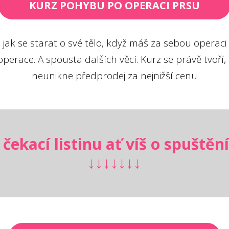
KURZ POHYBU PO OPERACI PRSU
jak se starat o své tělo, když máš za sebou operaci p
perace. A spousta dalších věcí. Kurz se právě tvoří, za
neunikne předprodej za nejnižší cenu
 čekací listinu ať víš o spuštění
↓↓↓↓↓↓↓