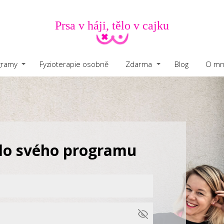
Prsa v háji, tělo v cajku
gramy
Fyzioterapie osobně
Zdarma
Blog
O mn
 do svého programu