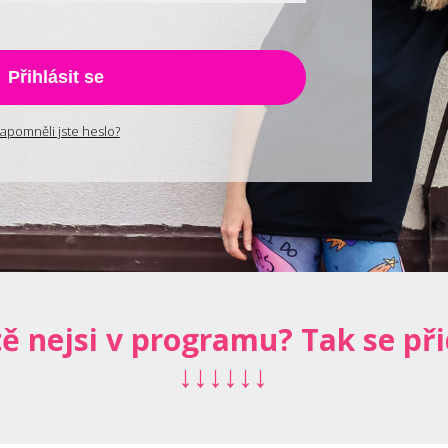
Přihlásit se
apomněli jste heslo?
tě nejsi v programu? Tak se při
↓↓↓↓↓↓