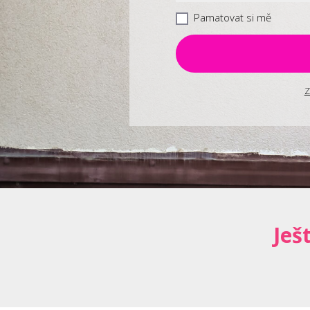
Pamatovat si mě
Z
Ješ