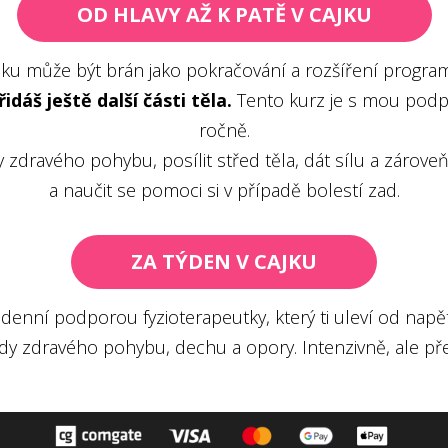
OD HLAVY AŽ K PATĚ V CAJKU
jku může být brán jako pokračování a rozšíření program
dáš ještě další části těla.
Tento kurz je s mou podpo
ročně.
dy zdravého pohybu, posílit střed těla, dát sílu a zár
a naučit se pomoci si v případě bolestí zad.
ZA TÝDEN V CAJKU
odenní podporou fyzioterapeutky, který ti uleví od napět
ady zdravého pohybu, dechu a opory. Intenzivně, ale př