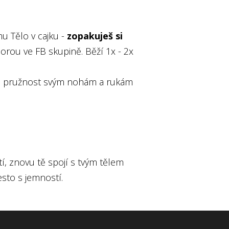
u Tělo v cajku -
zopakuješ si
rou ve FB skupině. Běží 1x - 2x
oveň pružnost svým nohám a rukám
í, znovu tě spojí s tvým tělem
esto s jemností.