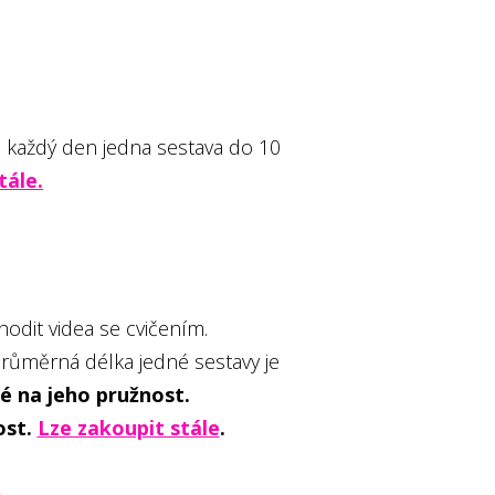
 každý den jedna sestava do 10
tále.
odit videa se cvičením.
průměrná délka jedné sestavy je
aké na jeho pružnost.
ost.
Lze zakoupit stále
.