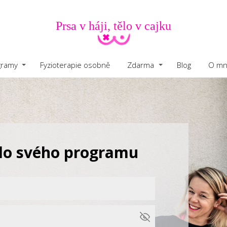
Prsa v háji, tělo v cajku
gramy
Fyzioterapie osobně
Zdarma
Blog
O mn
 do svého programu