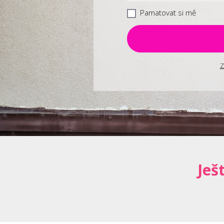
Pamatovat si mě
Z
Ješ