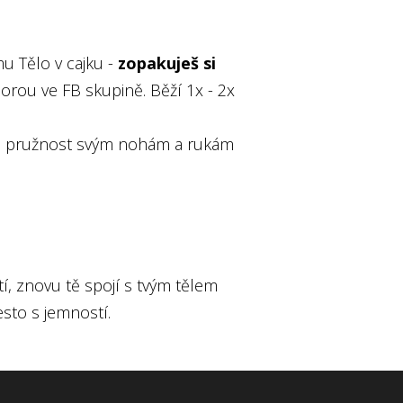
u Tělo v cajku -
zopakuješ si
rou ve FB skupině. Běží 1x - 2x
oveň pružnost svým nohám a rukám
í, znovu tě spojí s tvým tělem
esto s jemností.