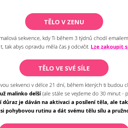
TĚLO V ZENU
 emailová sekvence, kdy Ti během 3 týdnů chodí emailem
t, tak abys opravdu měla čas ji odcvičit.
Lze zakoupit s
TĚLO VE SVÉ SÍLE
vou sekvenci v délce 21 dní, během kterých ti budou ch
už malinko delší
(ale stále se vejdeme do 30 minut - 
í důraz je dáván na aktivaci a posílení těla, ale t
 si pohybovou rutinu a dát svému tělu sílu a pružn