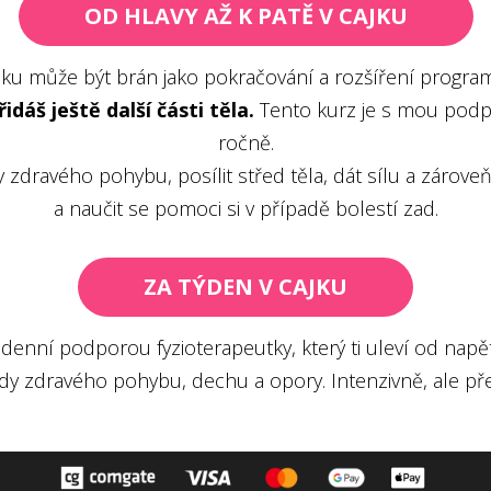
OD HLAVY AŽ K PATĚ V CAJKU
jku může být brán jako pokračování a rozšíření program
dáš ještě další části těla.
Tento kurz je s mou podpo
ročně.
dy zdravého pohybu, posílit střed těla, dát sílu a zár
a naučit se pomoci si v případě bolestí zad.
ZA TÝDEN V CAJKU
odenní podporou fyzioterapeutky, který ti uleví od napět
ady zdravého pohybu, dechu a opory. Intenzivně, ale př