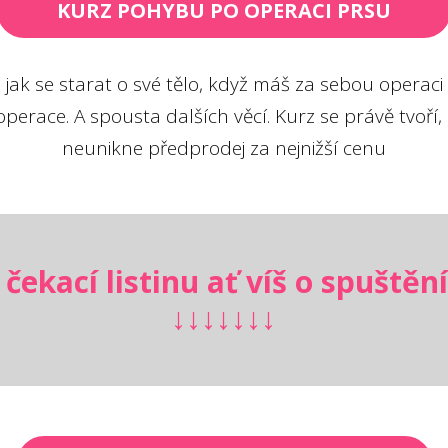
KURZ POHYBU PO OPERACI PRSU
jak se starat o své tělo, když máš za sebou operaci p
perace. A spousta dalších věcí. Kurz se právě tvoří, za
neunikne předprodej za nejnižší cenu
 čekací listinu ať víš o spuštění
↓↓↓↓↓↓↓