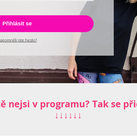
Přihlásit se
apomněli jste heslo?
tě nejsi v programu? Tak se při
↓↓↓↓↓↓