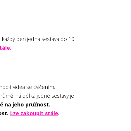
 každý den jedna sestava do 10
tále.
odit videa se cvičením.
průměrná délka jedné sestavy je
aké na jeho pružnost.
ost.
Lze zakoupit stále
.