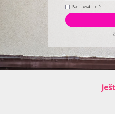
Pamatovat si mě
Z
Ješ