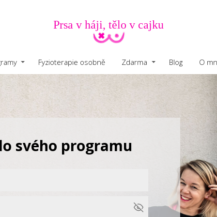
Prsa v háji, tělo v cajku
gramy
Fyzioterapie osobně
Zdarma
Blog
O mn
 do svého programu