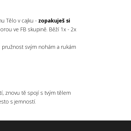
u Tělo v cajku -
zopakuješ si
rou ve FB skupině. Běží 1x - 2x
oveň pružnost svým nohám a rukám
í, znovu tě spojí s tvým tělem
esto s jemností.