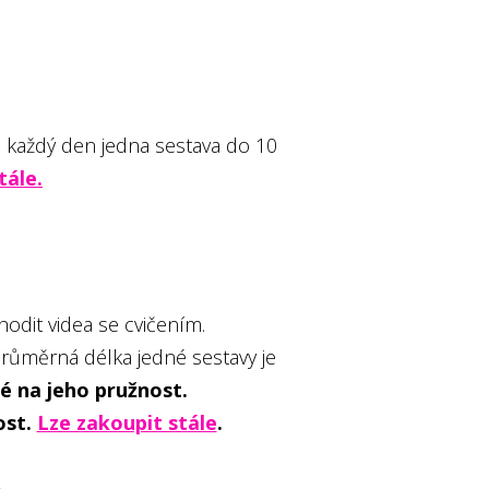
 každý den jedna sestava do 10
tále.
odit videa se cvičením.
průměrná délka jedné sestavy je
aké na jeho pružnost.
ost.
Lze zakoupit stále
.