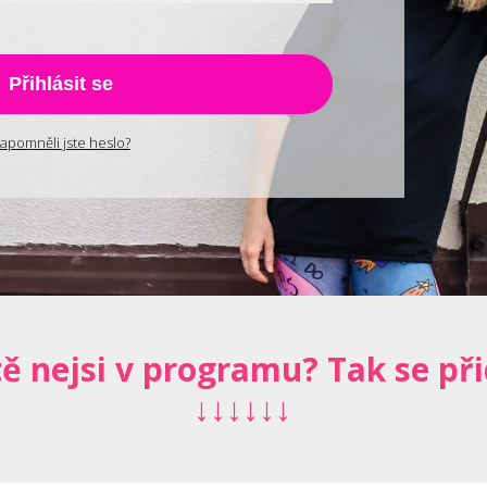
Přihlásit se
apomněli jste heslo?
tě nejsi v programu? Tak se při
↓↓↓↓↓↓