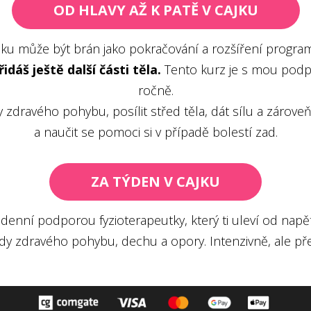
OD HLAVY AŽ K PATĚ V CAJKU
jku může být brán jako pokračování a rozšíření program
dáš ještě další části těla.
Tento kurz je s mou podpo
ročně.
dy zdravého pohybu, posílit střed těla, dát sílu a zár
a naučit se pomoci si v případě bolestí zad.
ZA TÝDEN V CAJKU
odenní podporou fyzioterapeutky, který ti uleví od napět
ady zdravého pohybu, dechu a opory. Intenzivně, ale př