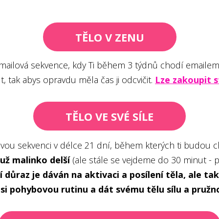
TĚLO V ZENU
 emailová sekvence, kdy Ti během 3 týdnů chodí emailem
t, tak abys opravdu měla čas ji odcvičit.
Lze zakoupit s
TĚLO VE SVÉ SÍLE
vou sekvenci v délce 21 dní, během kterých ti budou ch
už malinko delší
(ale stále se vejdeme do 30 minut - 
í důraz je dáván na aktivaci a posílení těla, ale t
 si pohybovou rutinu a dát svému tělu sílu a pružn