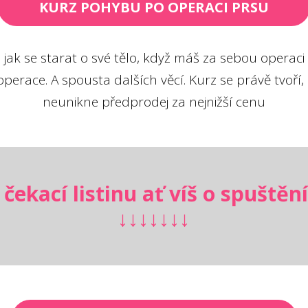
KURZ POHYBU PO OPERACI PRSU
jak se starat o své tělo, když máš za sebou operaci p
perace. A spousta dalších věcí. Kurz se právě tvoří, za
neunikne předprodej za nejnižší cenu
 čekací listinu ať víš o spuštění
↓↓↓↓↓↓↓