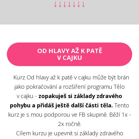
↓↓↓↓↓↓↓
OD HLAVY AŽ K PATĚ
V CAJKU
Kurz Od hlavy až k patě v cajku může být brán
jako pokračování a rozšíření programu Tělo
v cajku -
zopakuješ si základy zdravého
pohybu a přidáš ještě další části těla.
Tento
kurz je s mou podporou ve FB skupině. Běží 1x -
2x ročně.
Cílem kurzu je upevnit si základy zdravého