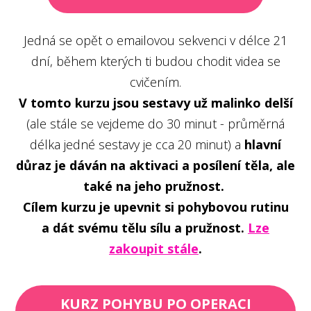
Jedná se opět o emailovou sekvenci v délce 21
dní, během kterých ti budou chodit videa se
cvičením.
V tomto kurzu jsou sestavy už malinko delší
(ale stále se vejdeme do 30 minut - průměrná
délka jedné sestavy je cca 20 minut) a
hlavní
důraz je dáván na aktivaci a posílení těla, ale
také na jeho pružnost.
Cílem kurzu je upevnit si pohybovou rutinu
a dát svému tělu sílu a pružnost.
Lze
zakoupit stále
.
KURZ POHYBU PO OPERACI