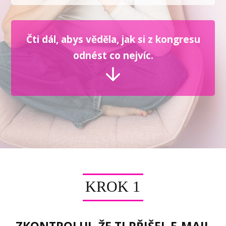
Čti dál, abys věděla, jak si z kongresu
odnést co nejvíc.
KROK 1