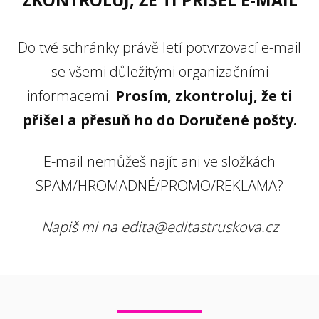
ZKONTROLUJ, ŽE TI PŘIŠEL E-MAIL
Do tvé schránky právě letí potvrzovací e-mail
se všemi důležitými organizačními
informacemi.
Prosím, zkontroluj, že ti
přišel a přesuň ho do Doručené pošty.
E-mail nemůžeš najít ani ve složkách
SPAM/HROMADNÉ/PROMO/REKLAMA?
Napiš mi na edita@editastruskova.cz