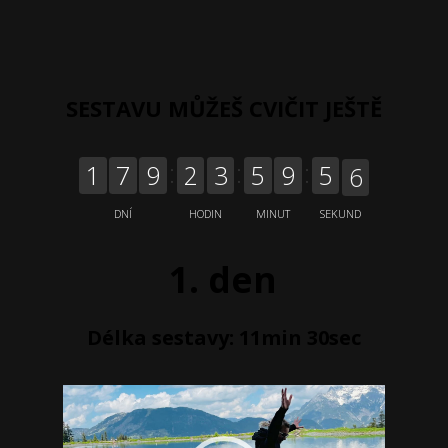
SESTAVU MŮŽEŠ CVIČIT JEŠTĚ
5
1
7
9
2
3
5
9
5
DNÍ
HODIN
MINUT
SEKUND
6
1. den
Délka sestavy: 11min 30sec
Video
přehrávač