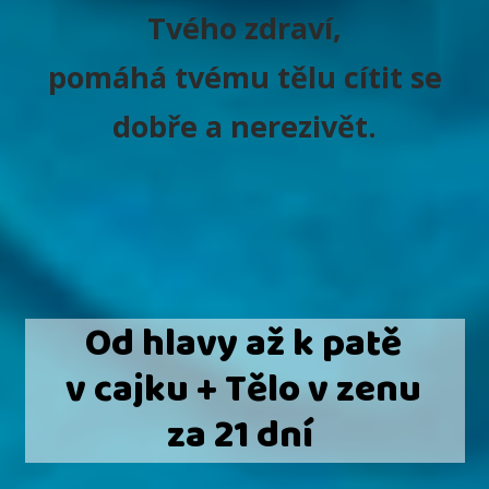
Tvého zdraví,
pomáhá tvému tělu cítit se
dobře a nerezivět.
Od hlavy až k patě
v cajku + Tělo v zenu
za 21 dní