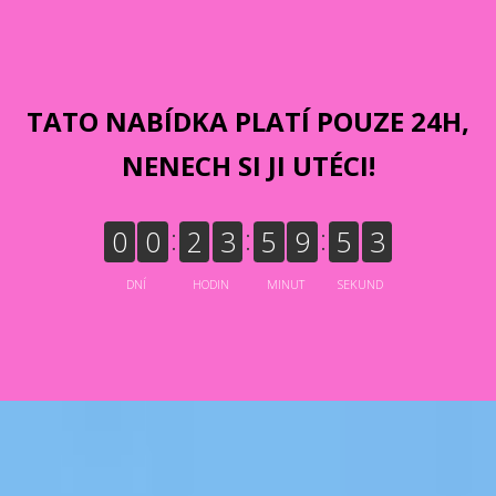
TATO NABÍDKA PLATÍ POUZE 24H,
NENECH SI JI UTÉCI!
0
0
2
3
5
9
5
1
DNÍ
HODIN
MINUT
SEKUND