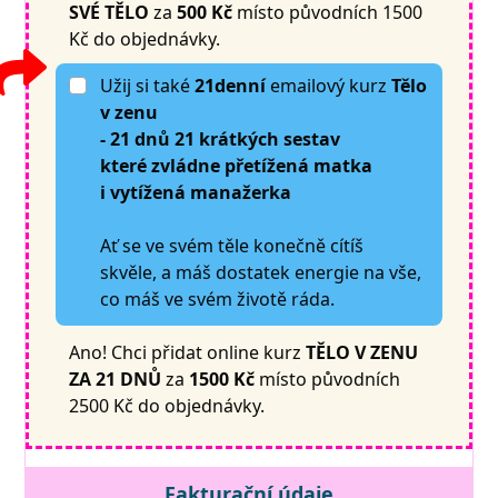
SVÉ TĚLO
za
500
Kč
místo původních 1500
Kč do objednávky.
Užij si také
21denní
emailový kurz
Tělo
v zenu
- 21 dnů 21 krátkých sestav
které zvládne přetížená matka
i vytížená manažerka
Ať se ve svém těle konečně cítíš
skvěle, a máš dostatek energie na vše,
co máš ve svém životě ráda.
Ano! Chci přidat online kurz
TĚLO V ZENU
ZA 21 DNŮ
za
1500
Kč
místo původních
2500 Kč do objednávky.
Fakturační údaje