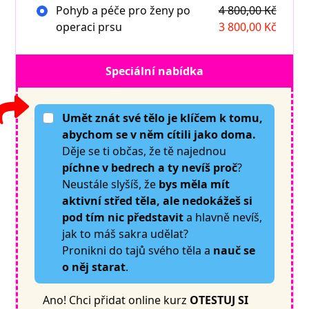
Pohyb a péče pro ženy po
4 800,00 Kč
operaci prsu
3 800,00 Kč
Speciální nabídka
Umět znát své tělo je klíčem k tomu,
abychom se v něm cítili jako doma.
Děje se ti občas, že tě najednou
píchne v bedrech a ty nevíš proč
?
Neustále slyšíš, že
bys měla mít
aktivní střed těla, ale nedokážeš si
pod tím nic představit
a hlavně nevíš,
jak to máš sakra udělat?
Pronikni do tajů svého těla a
nauč se
o něj starat
.
Ano! Chci přidat online kurz
OTESTUJ SI