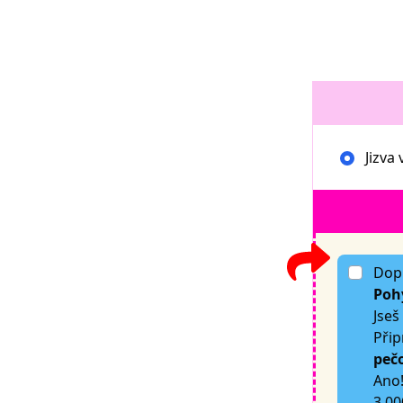
Jizva 
Dopř
Pohy
Jseš
Přip
pečo
Ano!
3 00