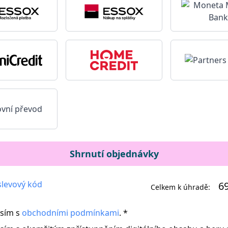
vní převod
Shrnutí objednávky
levový kód
6
Celkem k úhradě:
sím s
obchodními podmínkami
. *