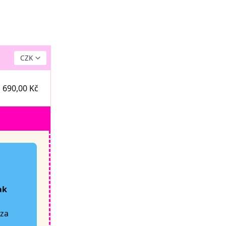
690,00 Kč
ak
za