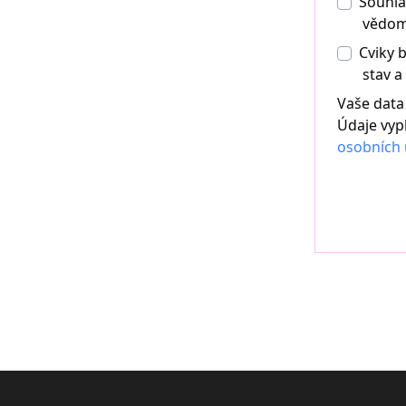
Souhla
vědomí
Cviky 
stav a
Vaše data
Údaje vyp
osobních 