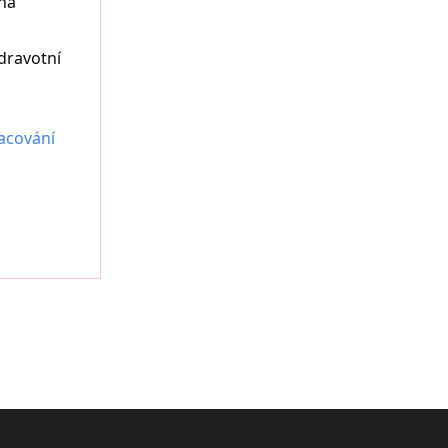
na
dravotní
acování