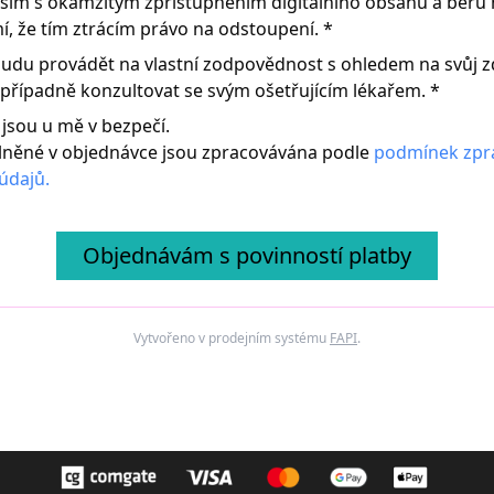
sím s okamžitým zpřístupněním digitálního obsahu a beru 
, že tím ztrácím právo na odstoupení.
*
budu provádět na vlastní zodpovědnost s ohledem na svůj z
 případně konzultovat se svým ošetřujícím lékařem. *
 jsou u mě v bezpečí.
lněné v objednávce jsou zpracovávána podle
podmínek zpr
údajů.
Objednávám s povinností platby
Vytvořeno v prodejním systému
FAPI
.