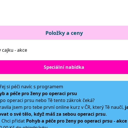
Položky a ceny
v cajku - akce
Speciální nabídka
ej si péči navíc s programem
b a péče pro ženy po operaci prsu
 po operaci prsu nebo Tě tento zákrok čeká?
ravila jsem pro tebe první online kurz v ČR, který Tě naučí,
j
vat o své tělo, když máš za sebou operaci prsu
.
 Chci přidat
Pohyb a péče pro ženy po operaci prsu - akce
0,00 Kč do objednávky.