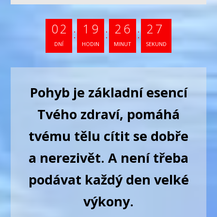
0
2
1
9
2
6
2
4
DNÍ
HODIN
MINUT
SEKUND
Pohyb je základní esencí
Tvého zdraví, pomáhá
tvému tělu cítit se dobře
a nerezivět. A není třeba
podávat každý den velké
výkony.