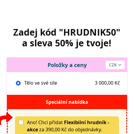
Zadej kód "HRUDNIK50"
a sleva 50% je tvoje!
Položky a ceny
Tělo ve své síle
3 000,00 Kč
Speciální nabídka
Ano! Chci přidat
Flexibilní hrudník -
akce
za 390,00 Kč do objednávky.