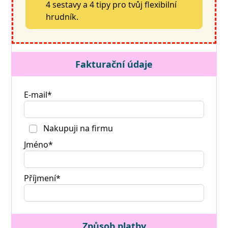
4 sestavy a 4 tipy pro tvůj flexibilní
hrudník.
Fakturační údaje
E-mail*
Nakupuji na firmu
Jméno*
Příjmení*
Způsob platby