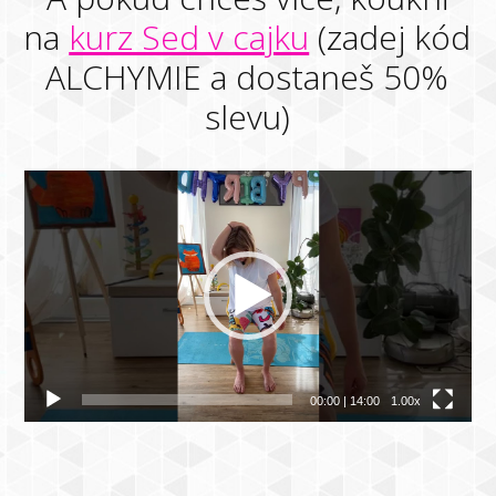
na
kurz Sed v cajku
(zadej kód
ALCHYMIE a dostaneš 50%
slevu)
Video
přehrávač
00:00
|
14:00
1.00x