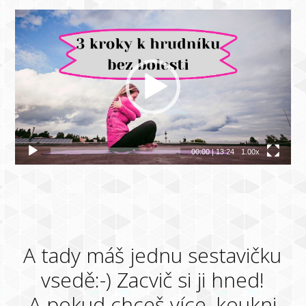
Video
přehrávač
00:00
|
13:24
1.00x
A tady máš jednu sestavičku
vsedě:-) Zacvič si ji hned!
A pokud chceš více, koukni