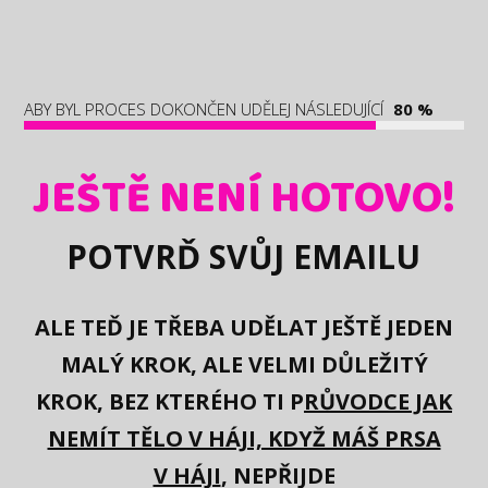
ABY BYL PROCES DOKONČEN UDĚLEJ NÁSLEDUJÍCÍ
80 %
JEŠTĚ NENÍ HOTOVO!
POTVRĎ SVŮJ EMAILU
ALE TEĎ JE TŘEBA UDĚLAT JEŠTĚ JEDEN
MALÝ KROK, ALE VELMI DŮLEŽITÝ
KROK
, BEZ KTERÉHO TI P
RŮVODCE JAK
NEMÍT TĚLO V HÁJI, KDYŽ MÁŠ PRSA
V HÁJI
, NEPŘIJDE