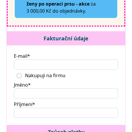
ženy po operaci prsu - akce
za
3 000,00 Kč do objednávky.
Fakturační údaje
E-mail*
Nakupuji na firmu
Jméno*
Příjmení*