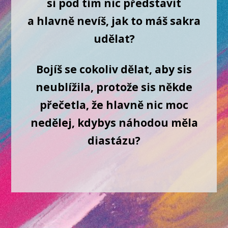
si pod tím nic představit
a hlavně nevíš, jak to máš sakra
udělat?
Bojíš se cokoliv dělat, aby sis
neublížila, protože sis někde
přečetla, že hlavně nic moc
nedělej, kdybys náhodou měla
diastázu?