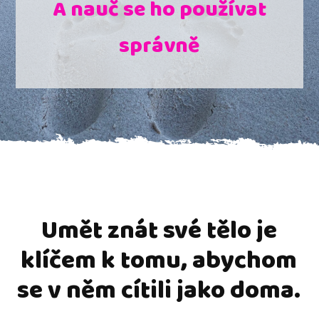
A nauč se ho používat
správně
Umět znát své tělo je
klíčem k tomu, abychom
se v něm cítili jako doma.