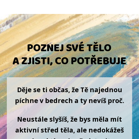
POZNEJ SVÉ TĚLO
A ZJISTI, CO POTŘEBUJE
Děje se ti občas, že Tě najednou
píchne v bedrech a ty nevíš proč.
Neustále slyšíš, že bys měla mít
aktivní střed těla, ale nedokážeš