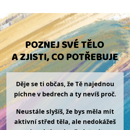
POZNEJ SVÉ TĚLO
A ZJISTI, CO POTŘEBUJE
Děje se ti občas, že Tě najednou
píchne v bedrech a ty nevíš proč.
Neustále slyšíš, že bys měla mít
aktivní střed těla, ale nedokážeš