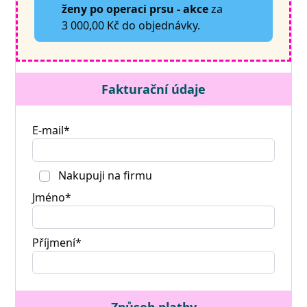
ženy po operaci prsu - akce
za
3 000,00 Kč do objednávky.
Fakturační údaje
E-mail*
Nakupuji na firmu
Jméno*
Příjmení*