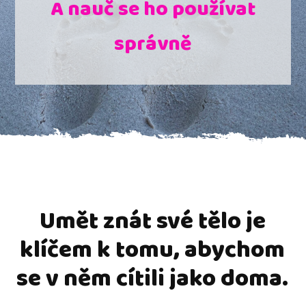
A nauč se ho používat
správně
Umět znát své tělo je
klíčem k tomu, abychom
se v něm cítili jako doma.