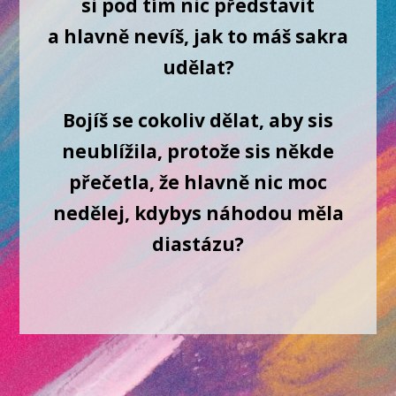
si pod tím nic představit
a hlavně nevíš, jak to máš sakra
udělat?
Bojíš se cokoliv dělat, aby sis
neublížila, protože sis někde
přečetla, že hlavně nic moc
nedělej, kdybys náhodou měla
diastázu?