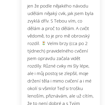
jen že podle nějakého návodu
udělám nějaký cvik, jak jsem byla
zvyklá dřív. S Tebou vím, co
dělám a proč to dělám. A cvičit
vědomě, to je pro mě obrovský
rozdíl.
Velmi brzy (cca po 2
týdnech) pravidelného cvičení
jsem opravdu začala vidět
rozdíly. Různé cviky mi šly lépe,
ale i můj postoj se zlepšil, moje
držení těla i mimo cvičení a i mé
okolí si všimlo! Teď si trošku
lenoším, přiznávám, ale už cítím,
že to není dobré a s Tvým