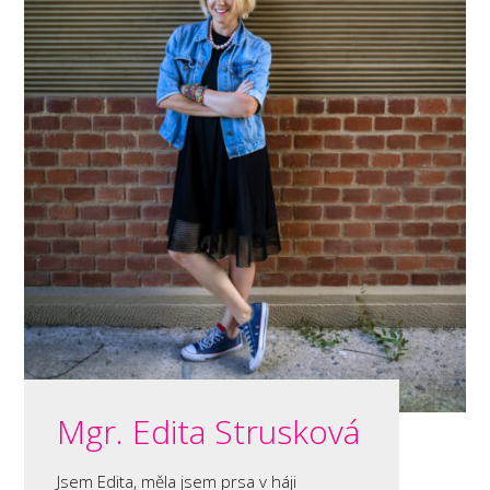
Mgr. Edita Strusková
Jsem Edita, měla jsem prsa v háji