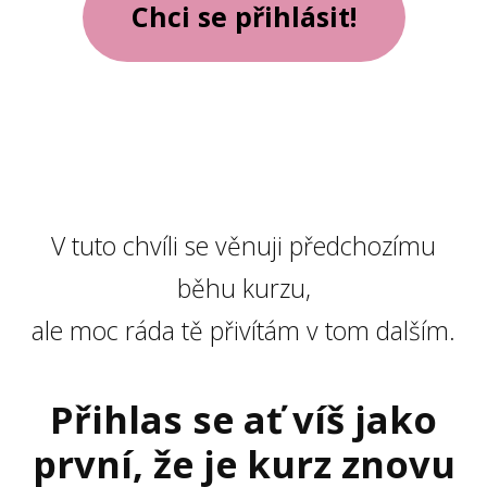
Chci se přihlásit!
V tuto chvíli se věnuji předchozímu
běhu kurzu,
ale moc ráda tě přivítám v tom dalším.
Přihlas se ať víš jako
první, že je kurz znovu