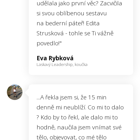
udělala jako první věc? Zacvičila
si svou oblíbenou sestavu
na bederní páteř! Edita
Strusková - tohle se Ti vážně
povedlo!"
Eva Rybková
Laskavý Leadership, koučka
....A řekla jsem si, že 15 min
denně mi neublíží. Co mi to dalo
? Kdo by to řekl, ale dalo mi to
hodně, naučila jsem vnímat své
tělo, objevovat, co mé tělo