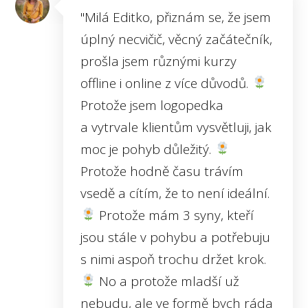
"Milá Editko, přiznám se, že jsem
úplný necvičič, věcný začátečník,
prošla jsem různými kurzy
offline i online z více důvodů.
Protože jsem logopedka
a vytrvale klientům vysvětluji, jak
moc je pohyb důležitý.
Protože hodně času trávím
vsedě a cítím, že to není ideální.
Protože mám 3 syny, kteří
jsou stále v pohybu a potřebuju
s nimi aspoň trochu držet krok.
No a protože mladší už
nebudu, ale ve formě bych ráda