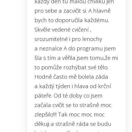
každý den tu malou chvilku jen
pro sebe a zacvičit si. A hlavně
bych to doporučila každému.
Skvěle vedené cvičení ,
srozumitelné i pro lenochy
a neznalce A do programu jsem
šla s tím a věřila jsem tomu,že mi
to pomůže rozhýbat své tělo.
Hodně často mě bolela záda
a každý týden i hlava od krční
páteře. Od té doby co jsem
začala cvičit se to strašně moc
zlepšilo!!! Tak moc moc moc
děkuji a strašně ráda se budu