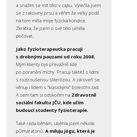
a snažím se mít tělo v cajku. Vyléčila jsem
se z rakoviny prsu a věřím že velký podíl
na tom měla moje fyzická kondice.
Zkrátka, že jsem o své tělo uměla
pečovat.
Jako fyzioterapeutka pracuji
s drobnými pauzami od roku 2008.
Mým klienty byli převážně lidé
po poranění míchy. Pracuji taktéž s lidmi
s roztroušenou sklerózou. A zároveň se
věnuji i lidem s "klasickými" bolestmi zad.
A sem tam si odskočím na
Zdravotně
sociální fakultu JČU, kde učím
budoucí studenty fyzioterapie.
Také ráda běhám, uběhla jsem několik
půlmaratonů.
A miluju jógu, která je