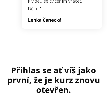
k videu se cvičením vracet.
Děkuji"
Lenka Čanecká
Přihlas se ať víš jako
první, že je kurz znovu
otevřen.