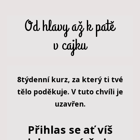
Od hlavy až k patě
v cajku
8
týdenní kurz, za který ti tvé
tělo poděkuje. V tuto chvíli je
uzavřen.
Přihlas se ať víš