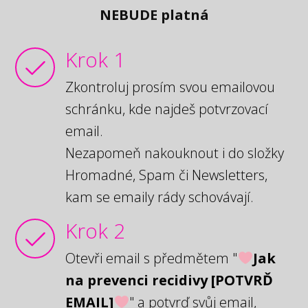
NEBUDE platná
Krok 1
Zkontroluj prosím svou emailovou
schránku, kde najdeš potvrzovací
email.
Nezapomeň nakouknout i do složky
Hromadné, Spam či Newsletters,
kam se emaily rády schovávají.
Krok 2
Otevři email s předmětem "
Jak
na prevenci recidivy [POTVRĎ
EMAIL]
" a potvrď svůj email,