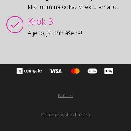
kliknutím na odkaz v textu emailu.
Krok 3
A je to, jsi přihlášená!
Kontakt
Ochrana osobních údajů