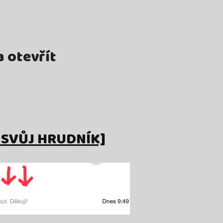
a otevřít
I SVŮJ HRUDNÍK]