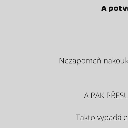
A potv
Nezapomeň nakoukno
A PAK PŘES
Takto vypadá em