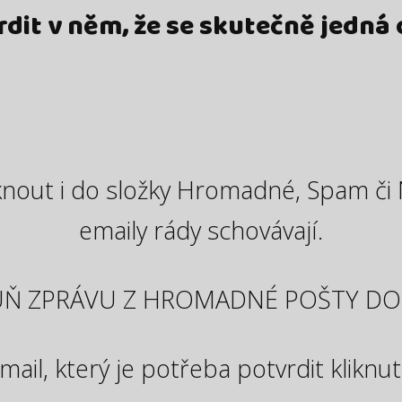
rdit v něm, že se skutečně jedná 
ut i do složky Hromadné, Spam či 
emaily rády schovávají.
UŇ ZPRÁVU Z HROMADNÉ POŠTY D
ail, který je potřeba potvrdit kliknutí