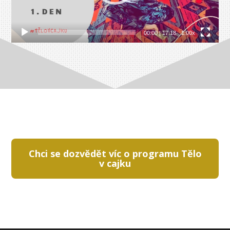
00:00
|
17:18
1.00x
Chci se dozvědět víc o programu Tělo
v cajku