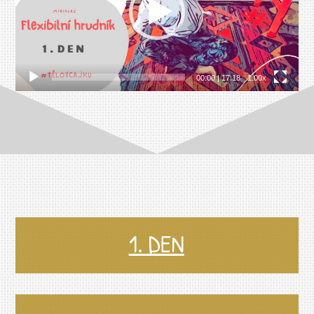
00:00
|
17:18
1.00x
1. DEN