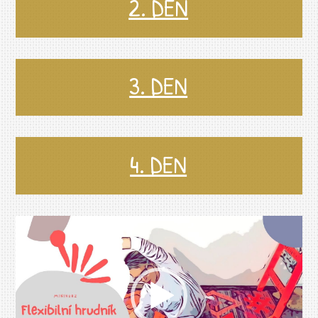
2. DEN
3. DEN
4. DEN
Video
přehrávač