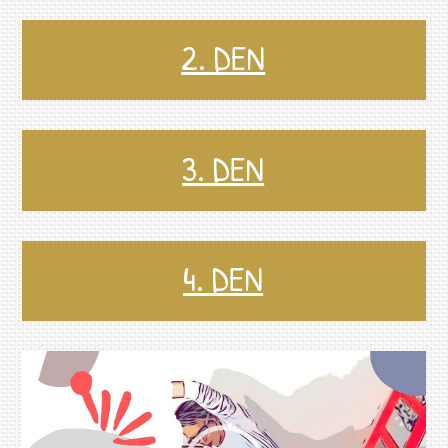
2. DEN
3. DEN
4. DEN
Video
přehrávač