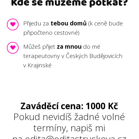
Kde se můžeme potkat?
Přijedu za
tebou domů
(k ceně bude
připočteno cestovné)
Můžeš přijet
za mnou
do mé
terapeutovny v Českých Budějovicích
v Krajinské
Zaváděcí cena: 1000 Kč
Pokud nevidíš žadné volné
termíny, napiš mi
na edita@editastruskova.cz