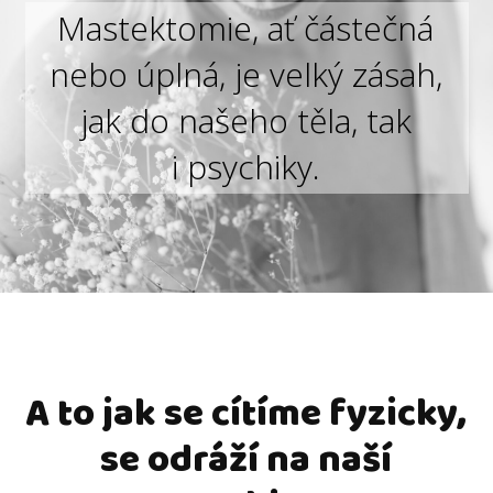
Mastektomie, ať částečná
nebo úplná, je velký zásah,
jak do našeho těla, tak
i psychiky.
A to jak se cítíme fyzicky,
se odráží na naší