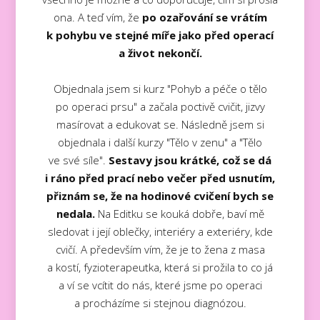
ona. A teď vím, že
po ozařování se vrátím
k pohybu ve stejné míře jako před operací
a život nekončí.
Objednala jsem si kurz "Pohyb a péče o tělo
po operaci prsu" a začala poctivě cvičit, jizvy
masírovat a edukovat se. Následně jsem si
objednala i další kurzy "Tělo v zenu" a "Tělo
ve své síle".
Sestavy jsou krátké, což se dá
i ráno před prací nebo večer před usnutím,
přiznám se, že na hodinové cvičení bych se
nedala.
Na Editku se kouká dobře, baví mě
sledovat i její oblečky, interiéry a exteriéry, kde
cvičí. A především vím, že je to žena z masa
a kostí, fyzioterapeutka, která si prožila to co já
a ví se vcítit do nás, které jsme po operaci
a procházíme si stejnou diagnózou.