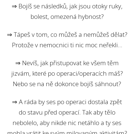
⇒ Bojíš se následků, jak jsou otoky ruky,
bolest, omezená hybnost?
⇒ Tápeš v tom, co můžeš a nemůžeš dělat?
Protože v nemocnici ti nic moc neřekli...
⇒ Nevíš, jak přistupovat ke všem těm
jizvám, které po operaci/operacích máš?
Nebo se na ně dokonce bojíš sáhnout?
⇒ A ráda by ses po operaci dostala zpět
do stavu před operací. Tak aby tělo
nebolelo, aby nikde nic netáhlo a ty ses
mohla vrátit ke svým milovaným aktivitám?