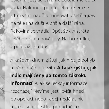
záda. Nakonec, po pár letech jsem se
s tím vším naučila fungovat, ošetřila jizvy
na těle i na duši. A přišla další rána.
Rakovina se vrátila. Opět šok. A ztráta
celého prsa a nové jizvy. Na hrudníku,
v podpaží, na duši.
A každým dnem zjišťuji, jak moc je pohyb
a péče o tělo důležitá.
A také zjištuji, jak
málo mají ženy po tomto zákroku
informací.
A jak se leckdy informace
rozcházejí. Nevíme, jestli cvičit hned
po operaci, nebo raději nedělat nic
a ruku šetřit. Jestli a případně jak,