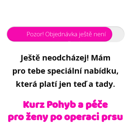
Pozor! Objednávka ještě není
dokončená!
90%
Ještě neodcházej! Mám
pro tebe speciální nabídku,
která platí jen teď a tady.
Kurz Pohyb a péče
pro ženy po operaci prsu