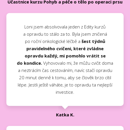
Účastnice kurzu Pohyb a péče o tělo po operaci prsu
Loni jsem absolvovala jeden z Edity kurzů
a opravdu to stálo za to. Byla jsem zničená
po roční onkologické léčbě a
šest týdnů
pravidelného cvičeni, které zvládne
opravdu každý, mi pomohlo vrátit se
do kondice.
Vyhovovalo mi, že můžu cvičit doma
a neztrácím čas cestováním, navíc stačí opravdu
20 minut denně k tomu, aby se člověk brzo cítil
lépe. Jestli ještě váháte, je to opravdu ta nejlepší
investice.
Katka K.