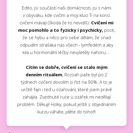
Edito, jsi součástí naši domácnosti, jsi s námi
v obýváku, kde cvičím a moji kluci Ti na konci
cvičení mávají (škoda že to nevidíš).
Cvičení mi
moc pomohlo a to fyzicky i psychicky,
pocit,
že se hýbu a něco pro sebe dělám, že snad
odpudím strašáka nás všech - lymfedém a aby
kila u hormonální léčby nevyletěly nahoru....
Cítím se dobře, cvičení se stalo mým
denním rituálem.
Rozsah paže byl po 2
týdnech cvičení dovolím si říct na 90%. A to je
určitě fajn i teď u ozařování, které jsem právě
zahájila. Zvednuté ruce u ozářek mi nedělají
problém. Děkuji! Holky, pokud ještě s objednáním
kurzu váháte, jděte do toho!!!