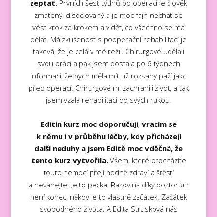
zeptat.
Prvních šest týdnů po operaci je člověk
zmatený, disociovaný a je moc fajn nechat se
vést krok za krokem a vidět, co všechno se má
dělat. Má zkušenost s pooperační rehabilitací je
taková, že je celá v mé režii. Chirurgové udělali
svou práci a pak jsem dostala po 6 týdnech
informaci, že bych měla mít už rozsahy paží jako
před operací. Chirurgové mi zachránili život, a tak
jsem vzala rehabilitaci do svých rukou.
Editin kurz moc doporučuji, vracím se
k němu i v průběhu léčby, kdy přicházejí
další neduhy a jsem Editě moc vděčná, že
tento kurz vytvořila.
Všem, které procházíte
touto nemocí přeji hodně zdraví a štěstí
a neváhejte. Je to pecka. Rakovina díky doktorům
není konec, někdy je to vlastně začátek. Začátek
svobodného života. A Edita Strusková nás