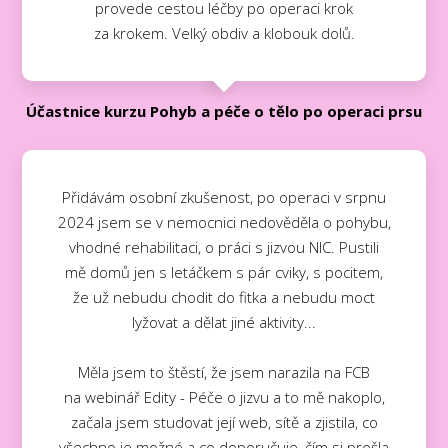
provede cestou léčby po operaci krok
za krokem. Velký obdiv a klobouk dolů.
Účastnice kurzu Pohyb a péče o tělo po operaci prsu
Přidávám osobní zkušenost, po operaci v srpnu
2024 jsem se v nemocnici nedověděla o pohybu,
vhodné rehabilitaci, o práci s jizvou NIC. Pustili
mě domů jen s letáčkem s pár cviky, s pocitem,
že už nebudu chodit do fitka a nebudu moct
lyžovat a dělat jiné aktivity...
Měla jsem to štěstí, že jsem narazila na FCB
na webinář Edity - Péče o jizvu a to mě nakoplo,
začala jsem studovat její web, sítě a zjistila, co
všechno je možné a co doporučuje, čím si prošla