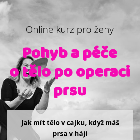
Online kurz pro ženy
Pohyb a péče
o tělo po operaci
prsu
Jak mít tělo v cajku, když máš
prsa v háji