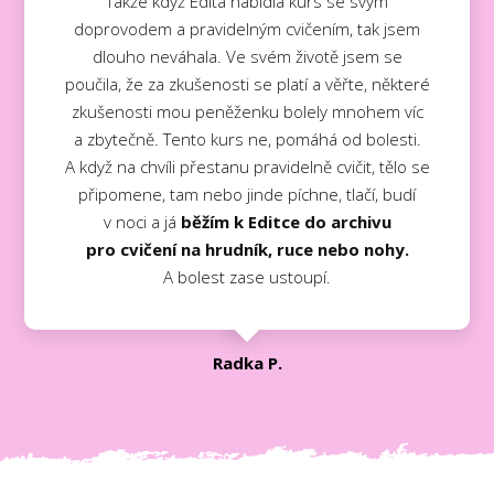
Takže když Edita nabídla kurs se svým
doprovodem a pravidelným cvičením, tak jsem
dlouho neváhala. Ve svém životě jsem se
poučila, že za zkušenosti se platí a věřte, některé
zkušenosti mou peněženku bolely mnohem víc
a zbytečně. Tento kurs ne, pomáhá od bolesti.
A když na chvíli přestanu pravidelně cvičit, tělo se
připomene, tam nebo jinde píchne, tlačí, budí
v noci a já
běžím k Editce do archivu
pro cvičení na hrudník, ruce nebo nohy.
A bolest zase ustoupí.
Radka P.