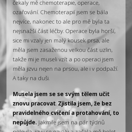
čekaly mě chemoterapie, operace,
ozařování. Chemoterapií jsem se bála
nejvíce, nakonec to ale pro mě byla ta
nejsnažší část léčby. Operace byla horší,
sice mi vzaly jen malý kousek prsa, ale
měla jsem zasaženou velkou část uzlin,
takže mi je museli vzít a po operaci jsem
měla jizvu nejen na prsou, ale i v podpaží.
A taky na duši.
Musela jsem se se svým tělem učit
znovu pracovat
.
Zjistila jsem, že bez
pravidelného cvičení a protahování, to
nepůjde.
Jakmile jsem na pár týdnů
polevila, jizvy se ozvaly a začala mě bolet