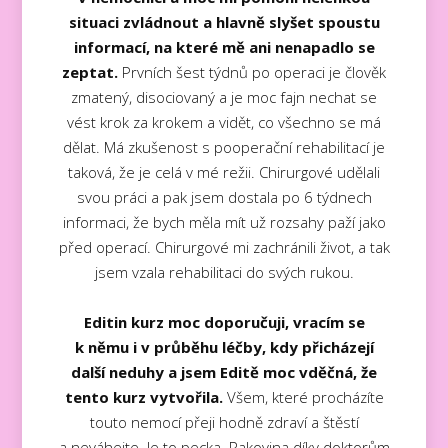
situaci zvládnout a hlavně slyšet spoustu
informací, na které mě ani nenapadlo se
zeptat.
Prvních šest týdnů po operaci je člověk
zmatený, disociovaný a je moc fajn nechat se
vést krok za krokem a vidět, co všechno se má
dělat. Má zkušenost s pooperační rehabilitací je
taková, že je celá v mé režii. Chirurgové udělali
svou práci a pak jsem dostala po 6 týdnech
informaci, že bych měla mít už rozsahy paží jako
před operací. Chirurgové mi zachránili život, a tak
jsem vzala rehabilitaci do svých rukou.
Editin kurz moc doporučuji, vracím se
k němu i v průběhu léčby, kdy přicházejí
další neduhy a jsem Editě moc vděčná, že
tento kurz vytvořila.
Všem, které procházíte
touto nemocí přeji hodně zdraví a štěstí
a neváhejte. Je to pecka. Rakovina díky doktorům