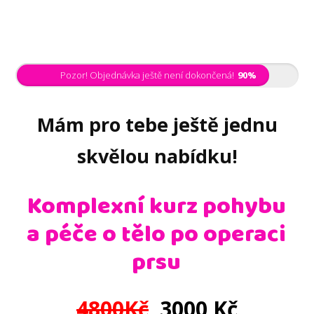
Pozor! Objednávka ještě není dokončená!
90%
Mám pro tebe ještě jednu
skvělou nabídku!
Komplexní kurz pohybu
a péče o tělo po operaci
prsu
4800Kč
30
00 Kč