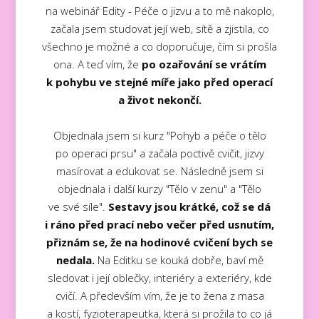
na webinář Edity - Péče o jizvu a to mě nakoplo,
začala jsem studovat její web, sítě a zjistila, co
všechno je možné a co doporučuje, čím si prošla
ona. A teď vím, že
po ozařování se vrátím
k pohybu ve stejné míře jako před operací
a život nekončí.
Objednala jsem si kurz "Pohyb a péče o tělo
po operaci prsu" a začala poctivě cvičit, jizvy
masírovat a edukovat se. Následně jsem si
objednala i další kurzy "Tělo v zenu" a "Tělo
ve své síle".
Sestavy jsou krátké, což se dá
i ráno před prací nebo večer před usnutím,
přiznám se, že na hodinové cvičení bych se
nedala.
Na Editku se kouká dobře, baví mě
sledovat i její oblečky, interiéry a exteriéry, kde
cvičí. A především vím, že je to žena z masa
a kostí, fyzioterapeutka, která si prožila to co já