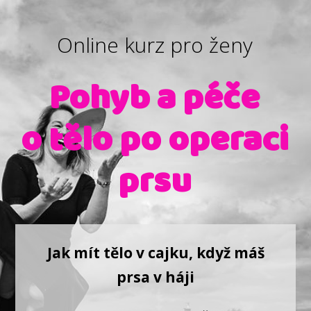
Online kurz pro ženy
Pohyb a péče
o tělo po operaci
prsu
Jak mít tělo v cajku, když máš
prsa v háji