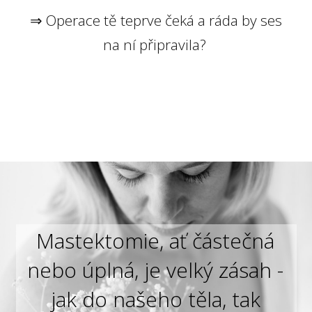
⇒ Operace tě teprve čeká a ráda by ses
na ní připravila?
Mastektomie, ať částečná
nebo úplná, je velký zásah -
jak do našeho těla, tak