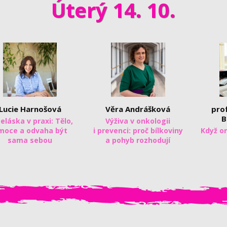
Úterý 14. 10.
Lucie Harnošová
Věra Andrášková
pro
B
eláska v praxi: Tělo,
Výživa v onkologii
moce a odvaha být
i prevenci: proč bílkoviny
Když o
sama sebou
a pohyb rozhodují