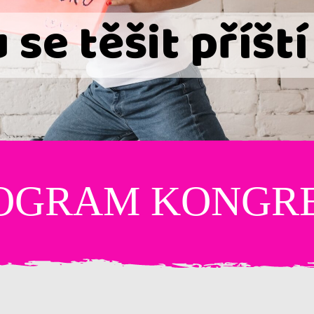
se těšit příští
OGRAM KONGR