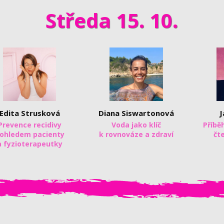
Středa 15. 10.
Edita Strusková
Diana Siswartonová
J
Prevence recidivy
Voda jako klíč
Příbě
ohledem pacienty
k rovnováze a zdraví
čte
a fyzioterapeutky