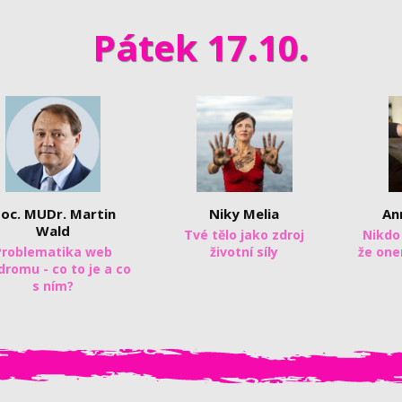
Pátek 17.10.
oc. MUDr. Martin
Niky Melia
An
Wald
Tvé tělo jako zdroj
Nikdo
Problematika web
životní síly
že one
dromu - co to je a co
s ním?