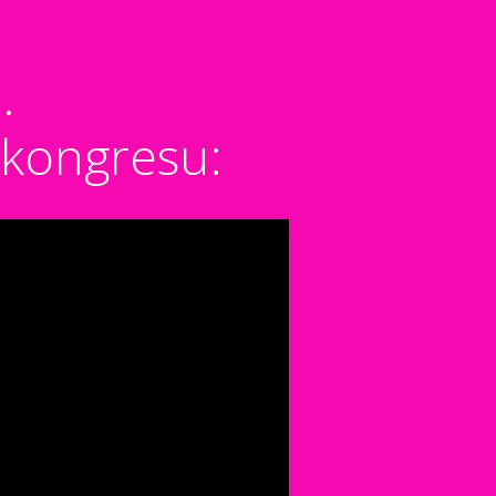
.
é kongresu: