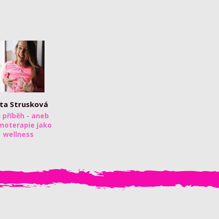
ita Strusková
 příběh - aneb
moterapie jako
wellness