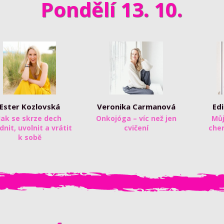
Pondělí 13. 10.
Ester Kozlovská
Veronika Carmanová
Ed
Jak se skrze dech
Onkojóga – víc než jen
Můj
idnit, uvolnit a vrátit
cvičení
che
k sobě