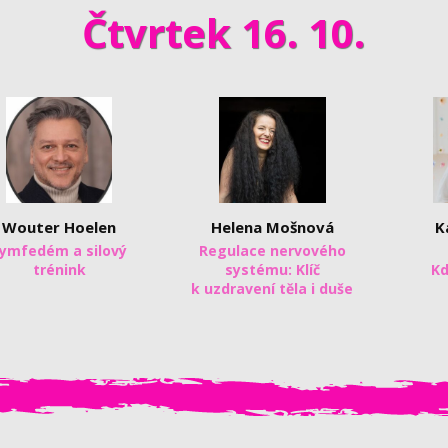
Čtvrtek 16. 10.
Wouter Hoelen
Helena Mošnová
K
ymfedém a silový
Regulace nervového
trénink
systému: Klíč
Kd
k uzdravení těla i duše