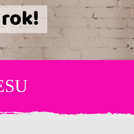
 rok!
ESU