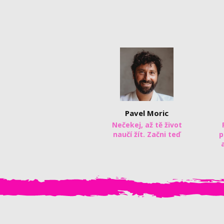
Pavel Moric
Nečekej, až tě život
naučí žít. Začni teď
p