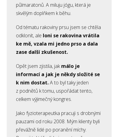
půlmaratonů. A miluju jógu, která je
skvělým doplňkem k běhu.
Od tématu rakoviny prsu jsem se chtěla
odklonit, ale
loni se rakovina vrátila
ke mě, vzala mi jedno prso a dala
zase další zkušenost.
Opět jsem zjistila, jak
málo je
informací a jak je někdy složité se
k nim dostat.
A to byl taky jeden
z podnětů k tomu, uspořádat tento,
celkem výjimečný kongres.
Jako fyzioterapeutka pracuji s drobnými
pauzami od roku 2008. Mým klienty byli
převážně lidé po poranění míchy.