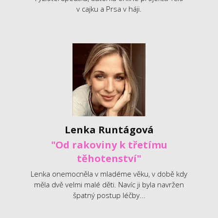
v cajku a Prsa v háji.
Lenka Runtágová
"Od rakoviny k třetímu
těhotenství"
Lenka onemocněla v mladéme věku, v době kdy
měla dvě velmi malé děti. Navíc ji byla navržen
špatný postup léčby...