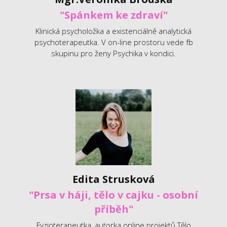
"Spánkem ke zdraví"
Klinická psycholožka a existenciálně analytická
psychoterapeutka. V on-line prostoru vede fb
skupinu pro ženy Psychika v kondici.
Edita Strusková
"Prsa v háji, tělo v cajku - osobní
příběh"
Fyzioterapeutka, autorka online projektů Tělo