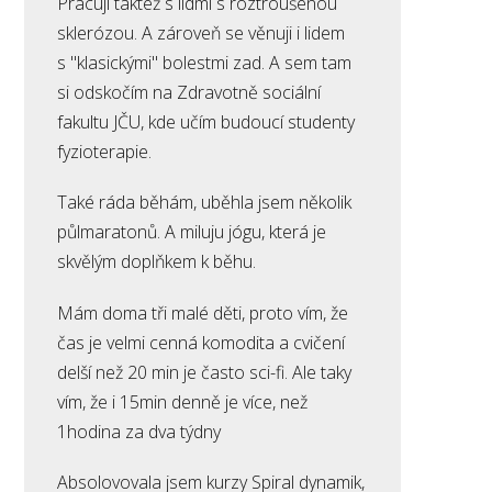
Pracuji taktéž s lidmi s roztroušenou
sklerózou. A zároveň se věnuji i lidem
s "klasickými" bolestmi zad. A sem tam
si odskočím na Zdravotně sociální
fakultu JČU, kde učím budoucí studenty
fyzioterapie.
Také ráda běhám, uběhla jsem několik
půlmaratonů. A miluju jógu, která je
skvělým doplňkem k běhu.
Mám doma tři malé děti, proto vím, že
čas je velmi cenná komodita a cvičení
delší než 20 min je často sci-fi. Ale taky
vím, že i 15min denně je více, než
1hodina za dva týdny
Absolovovala jsem kurzy Spiral dynamik,