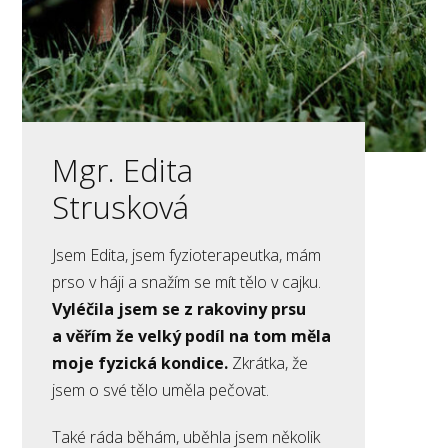
Mgr. Edita
Strusková
Jsem Edita, jsem fyzioterapeutka, mám
prso v háji a snažím se mít tělo v cajku.
Vyléčila jsem se z rakoviny prsu
a věřím že velký podíl na tom měla
moje fyzická kondice.
Zkrátka, že
jsem o své tělo uměla pečovat.
Také ráda běhám, uběhla jsem několik