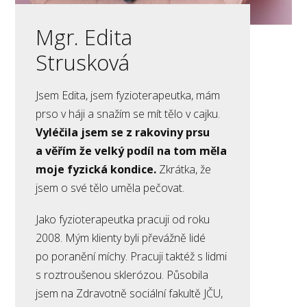
Mgr. Edita
Strusková
Jsem Edita, jsem fyzioterapeutka, mám
prso v háji a snažím se mít tělo v cajku.
Vyléčila jsem se z rakoviny prsu
a věřím že velký podíl na tom měla
moje fyzická kondice.
Zkrátka, že
jsem o své tělo uměla pečovat.
Jako fyzioterapeutka pracuji od roku
2008. Mým klienty byli převážně lidé
po poranění míchy. Pracuji taktéž s lidmi
s roztroušenou sklerózou. Působila
jsem na Zdravotně sociální fakultě JČU,