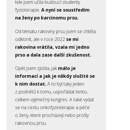
kde jsem učila budoucí studenty
fyzioterapie.
A nyní se soustředím
na ženy po karcinomu prsu.
Od tématu rakoviny prsu jsem se chtěla
odklonit, ale v roce 2022
se mi
rakovina vrátila, vzala mi jedno
prso a dala zase další zkušenost.
Opět jsem zjistila, jak
málo je
informací a jak je někdy složité se
k nim dostat.
A to byl taky jeden
z podnětů k tomu, uspořádat tento,
celkem výjimečný kongres. A také vydat
se na cestu onkofyzioterapie a péče
o ženy, které procházejí nebo prošly
rakovinou prsu.