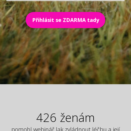
Přihlásit se ZDARMA tady
426
ženám
pomohl webinář Jak zvládnout léčbu a její