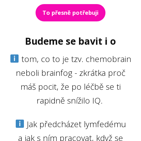
To přesně potřebuji
Budeme se bavit i o
tom, co to je tzv. chemobrain
neboli brainfog - zkrátka proč
máš pocit, že po léčbě se ti
rapidně snížilo IQ.
Jak předcházet lymfedému
a jak s ním pracovat, když se