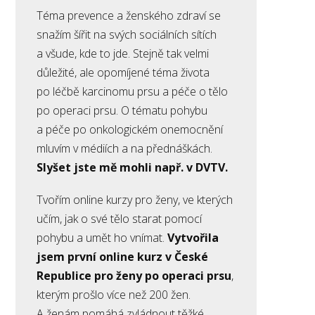
Téma prevence a ženského zdraví se
snažím šířit na svých sociálních sítích
a všude, kde to jde. Stejně tak velmi
důležité, ale opomíjené téma života
po léčbě karcinomu prsu a péče o tělo
po operaci prsu. O tématu pohybu
a péče po onkologickém onemocnění
mluvím v médiích a na přednáškách.
Slyšet jste mě mohli např. v DVTV.
Tvořím online kurzy pro ženy, ve kterých
učím, jak o své tělo starat pomocí
pohybu a umět ho vnímat.
Vytvořila
jsem první online kurz v České
Republice pro ženy po operaci prsu
,
kterým prošlo více než 200 žen.
A ženám pomáhá zvládnout těžké