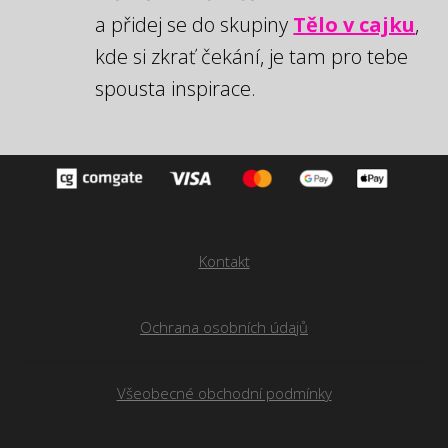
a přidej se do skupiny
Tělo v cajku
,
kde si zkrať čekání, je tam pro tebe
spousta inspirace.
Kontakt
Ochrana osobních údajů
Všeobecné obchodní podmínky