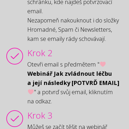
schránku, kde najdeš potvrzovací
email.
Nezapomeň nakouknout i do složky
Hromadné, Spam či Newsletters,
kam se emaily rády schovávají.
Krok 2
Otevři email s předmětem "
Webinář Jak zvládnout léčbu
a její následky [POTVRĎ EMAIL]
" a potvrď svůj email, kliknutím
na odkaz.
Krok 3
Můžeš se začít těšit na webinář