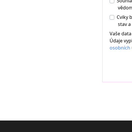
Souhla
vědomí
Cviky 
stav a
Vaše data
Údaje vyp
osobních 