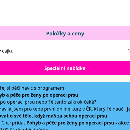
Položky a ceny
v cajku
1
Speciální nabídka
ej si péči navíc s programem
b a péče pro ženy po operaci prsu
 po operaci prsu nebo Tě tento zákrok čeká?
ravila jsem pro tebe první online kurz v ČR, který Tě naučí,
j
vat o své tělo, když máš za sebou operaci prsu
.
 Chci přidat
Pohyb a péče pro ženy po operaci prsu - akce
0,00 Kč do objednávky.