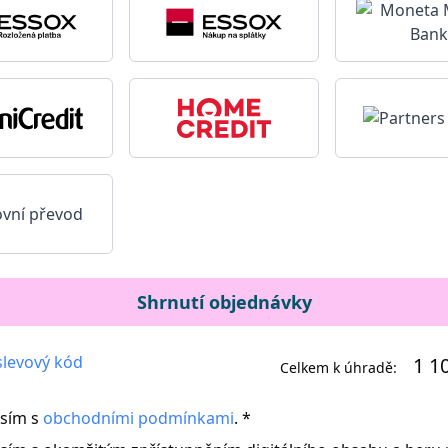
vní převod
Shrnutí objednávky
levový kód
1 1
Celkem k úhradě:
sím s
obchodními podmínkami
. *