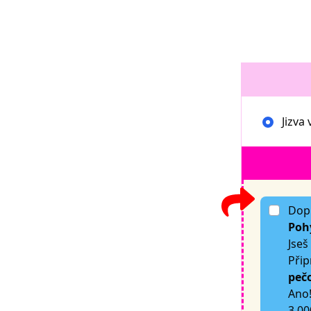
Jizva 
Dopř
Pohy
Jseš
Přip
pečo
Ano!
3 00