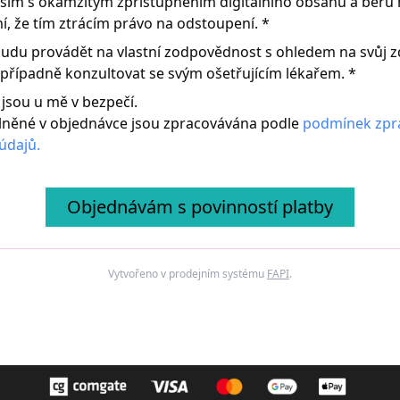
sím s okamžitým zpřístupněním digitálního obsahu a beru 
, že tím ztrácím právo na odstoupení.
*
budu provádět na vlastní zodpovědnost s ohledem na svůj z
 případně konzultovat se svým ošetřujícím lékařem. *
 jsou u mě v bezpečí.
lněné v objednávce jsou zpracovávána podle
podmínek zpr
údajů.
Objednávám s povinností platby
Vytvořeno v prodejním systému
FAPI
.