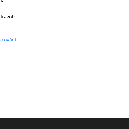
na
dravotní
acování