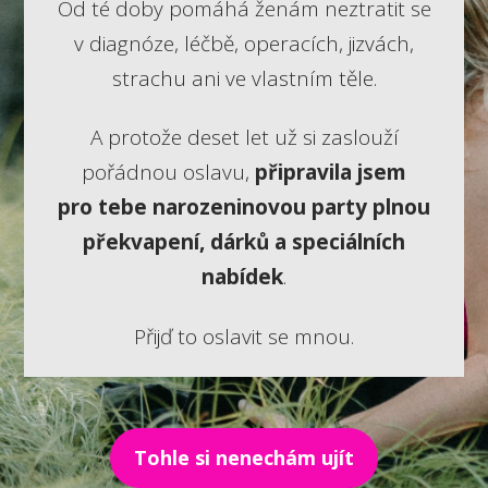
Od té doby pomáhá ženám neztratit se
v diagnóze, léčbě, operacích, jizvách,
strachu ani ve vlastním těle.
A protože deset let už si zaslouží
pořádnou oslavu,
připravila jsem
pro tebe narozeninovou party plnou
překvapení, dárků a speciálních
nabídek
.
Přijď to oslavit se mnou.
Tohle si nenechám ujít