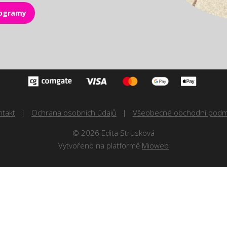
rogramy
ntakt
Ochrana osobních údajů
Všeobecné obchodní podm
© 2026 Edita Strusková
Vytvořeno na platformě
Mioweb