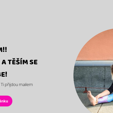
M!!
A TĚŠÍM SE
E!
 Ti přijdou mailem
ránku