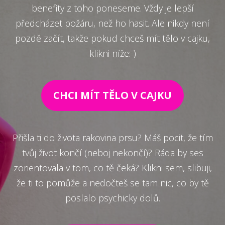
benefity z toho poneseme. Vždy je lepší
předcházet požáru, než ho hasit. Ale nikdy není
pozdě začít, takže pokud chceš mít tělo v cajku,
klikni níže:-)
CHCI MÍT TĚLO V CAJKU
Přišla ti do života rakovina prsu? Máš pocit, že tím
tvůj život končí (neboj nekončí)? Ráda by ses
zorientovala v tom, co tě čeká? Klikni sem, slibuji,
že ti to pomůže a nedočteš se tam nic, co by tě
poslalo psychicky dolů.