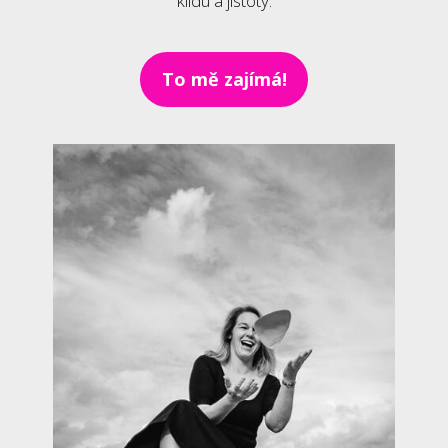
klidu a jistoty.
To mě zajímá!