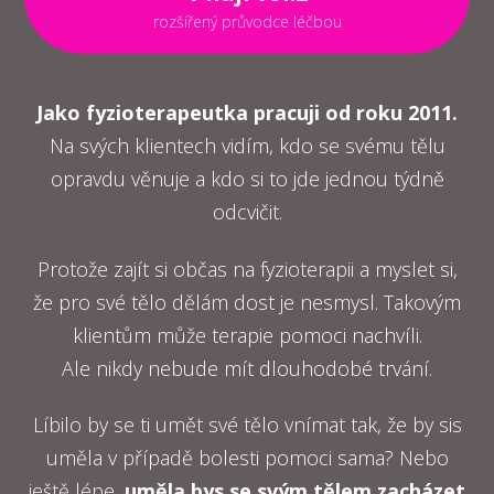
rozšířený průvodce léčbou
Jako fyzioterapeutka pracuji od roku 2011.
Na svých klientech vidím, kdo se svému tělu
opravdu věnuje a kdo si to jde jednou týdně
odcvičit.
Protože zajít si občas na fyzioterapii a myslet si,
že pro své tělo dělám dost je nesmysl. Takovým
klientům může terapie pomoci nachvíli.
Ale nikdy nebude mít dlouhodobé trvání.
Líbilo by se ti umět své tělo vnímat tak, že by sis
uměla v případě bolesti pomoci sama? Nebo
ještě lépe,
uměla bys se svým tělem zacházet