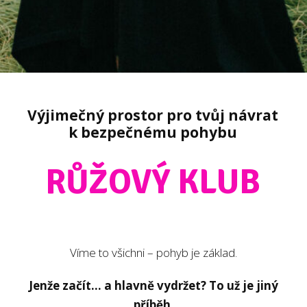
Výjimečný prostor pro tvůj návrat
k bezpečnému pohybu
RŮŽOVÝ KLUB
Víme to všichni – pohyb je základ.
Jenže začít… a hlavně vydržet? To už je jiný
příběh.