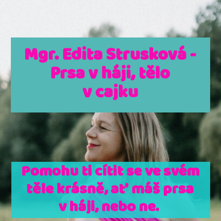
Mgr. Edita Strusková -
Prsa v háji, tělo
v cajku
Pomohu ti cítit se ve svém
těle krásně, ať máš prsa
v háji, nebo ne.