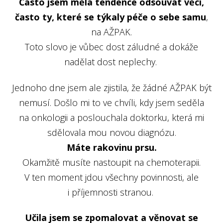
Často jsem měla tendence odsouvat věci,
často ty, které se týkaly péče o sebe samu
,
na AŽPAK.
Toto slovo je vůbec dost záludné a dokáže
nadělat dost neplechy.
Jednoho dne jsem ale zjistila, že žádné AŽPAK být
nemusí. Došlo mi to ve chvíli, kdy jsem seděla
na onkologii a poslouchala doktorku, která mi
sdělovala mou novou diagnózu.
Máte rakovinu prsu.
Okamžitě musíte nastoupit na chemoterapii.
V ten moment jdou všechny povinnosti, ale
i příjemnosti stranou.
Učila jsem se zpomalovat a věnovat se