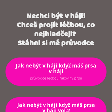
Nechci být v háji!
Chceš projít léčbou, co
nejhladčeji?
Stáhni si mé průvodce
Jak nebýt v háji když máš prsa
v háji
průvodce léčbou rakoviny prsu
Jak nebýt v háji když máš prsa
v háji vol.2