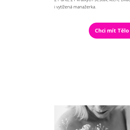
i vytížená manažerka.
Chci mít Tělo