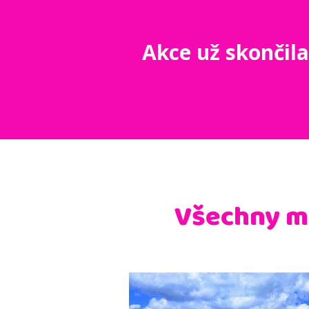
Akce už skončila,
Všechny mé