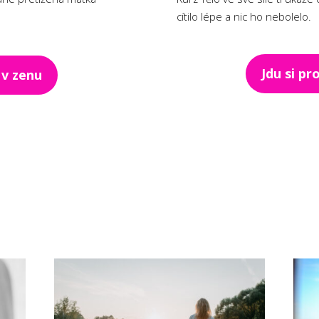
cítilo lépe a nic ho nebolelo.
Jdu si pr
 v zenu