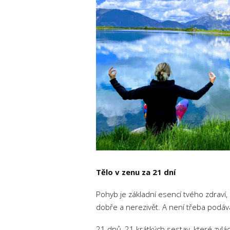
Tělo v zenu za 21 dní
Pohyb je základní esencí tvého zdraví,
dobře a nerezivět. A není třeba podáv
21 dnů, 21 krátkých sestav, které zvl