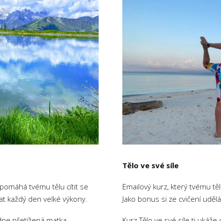
Tělo ve své síle
 pomáhá tvému tělu cítit se
Emailový kurz, který tvému tě
at každý den velké výkony.
Jako bonus si ze cvičení uděl
ádne přetížená matka
Kurz Tělo ve své síle ti ukáž