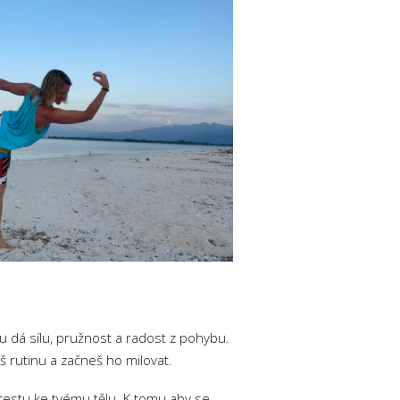
lu dá sílu, pružnost a radost z pohybu.
áš rutinu a začneš ho milovat.
e cestu ke tvému tělu. K tomu aby se