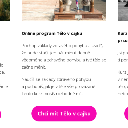
Online program Tělo v cajku
Kurz
prsu
Pochop základy zdravého pohybu a uvidíš,
že bude stačit jen pár minut denně
Jsi p
vědomého a zdravého pohybu a tvé tělo se
ti po
lo
začne měnit.
pe.
Kurz 
Naučíš se základy zdravého pohybu
v nem
židle
a pochopíš, jak je v těle vše provázané.
tělo,
Tento kurz musíš rozhodně mít.
nebo 
Chci mít Tělo v cajku