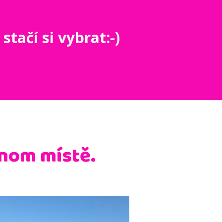
stačí si vybrat:-)
nom místě.