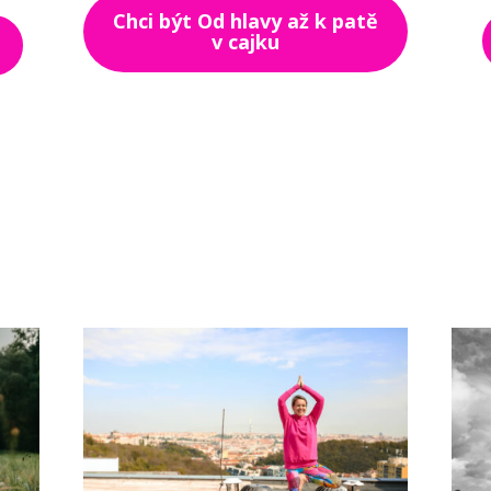
Chci být Od hlavy až k patě
v cajku