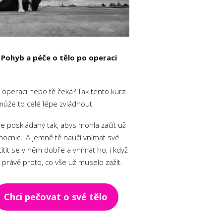
 Pohyb a péče o tělo po operaci
o operaci nebo tě čeká? Tak tento kurz
může to celé lépe zvládnout.
je poskládaný tak, abys mohla začít už
ocnici. A jemně tě naučí vnímat své
 cítit se v něm dobře a vnímat ho, i když
právě proto, co vše už muselo zažít.
Chci pečovat o své tělo