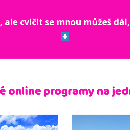
 ale cvičit se mnou můžeš dál, 
 online programy na jed