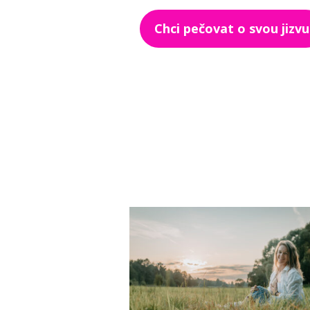
Chci pečovat o svou jizvu