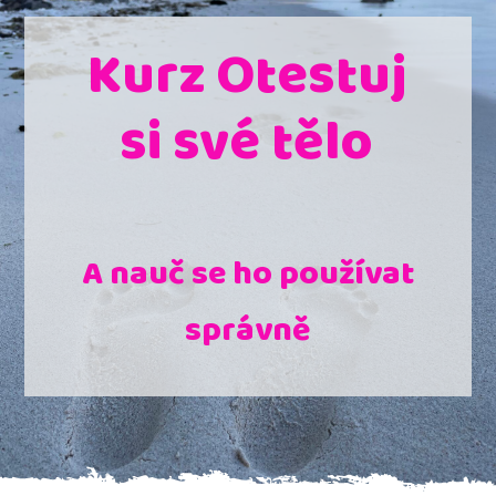
Kurz Otestuj
si své tělo
A nauč se ho používat
správně