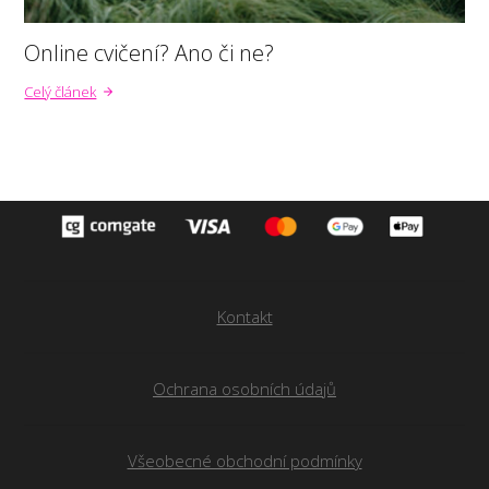
Online cvičení? Ano či ne?
Celý článek
Kontakt
Ochrana osobních údajů
Všeobecné obchodní podmínky