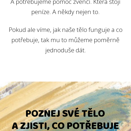
A potřebujeme pomoc zvenčí. Která stojí
peníze. A někdy nejen to.
Pokud ale víme, jak naše tělo funguje a co
potřebuje, tak mu to můžeme poměrně
jednoduše dát.
POZNEJ SVÉ TĚLO
A ZJISTI, CO POTŘEBUJE