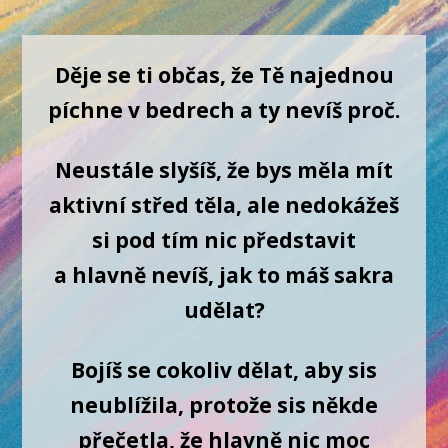
Děje se ti občas, že Tě najednou
píchne v bedrech a ty nevíš proč.
Neustále slyšíš, že bys měla mít
aktivní střed těla, ale nedokážeš
si pod tím nic představit
a hlavně nevíš, jak to máš sakra
udělat?
Bojíš se cokoliv dělat, aby sis
neublížila, protože sis někde
přečetla, že hlavně nic moc