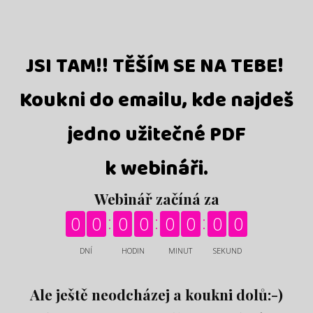
JSI TAM!! TĚŠÍM SE NA TEBE!
Koukni do emailu, kde najdeš
jedno užitečné PDF
k webináři.
Webinář začíná za
0
0
0
0
0
0
0
0
DNÍ
HODIN
MINUT
SEKUND
Ale ještě neodcházej a koukni dolů:-)