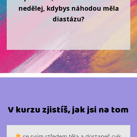
nedělej, kdybys náhodou měla
diastázu?
V kurzu zjistíš, jak jsi na tom
se svým středem těla a dostaneš cvik,