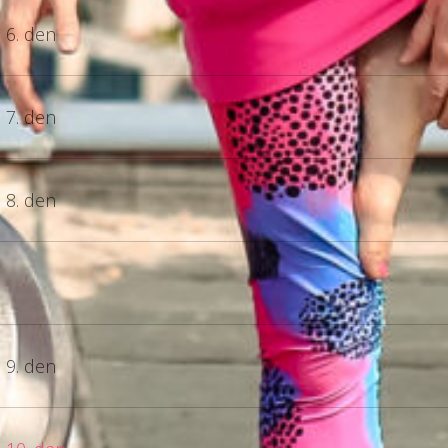
6. den
7. den
8. den
9. den