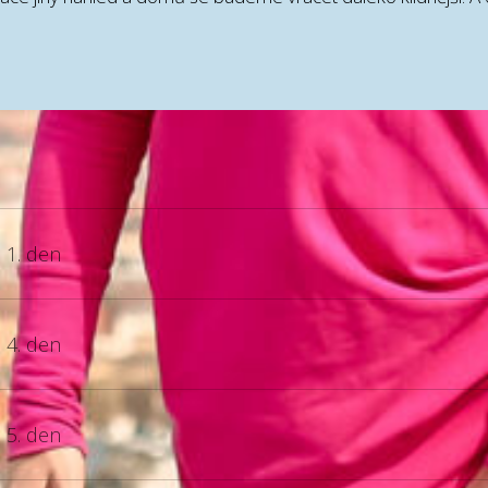
1. den
4. den
5. den