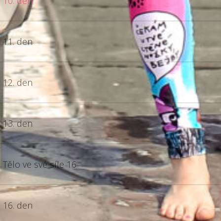
10. den
11. den
12. den
13. den
Tělo ve své síle 16
16. den