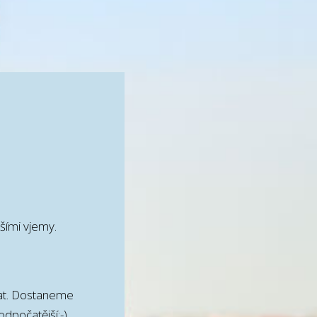
šími vjemy.
at. Dostaneme
dpočatější:-)