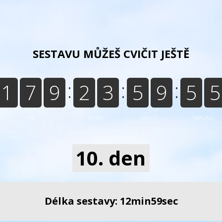
SESTAVU MŮŽEŠ CVIČIT JEŠTĚ
3
1
7
9
2
3
5
9
5
DNÍ
HODIN
MINUT
SEKUND
4
10. den
Délka sestavy: 12min59sec