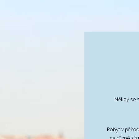
Někdy se s
Pobyt v přír
na různé sit