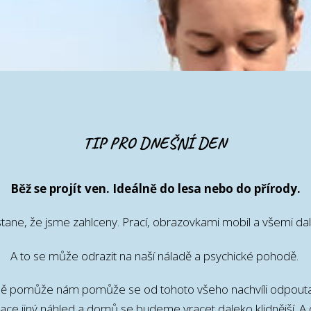
TIP PRO DNEŠNÍ DEN
Běž se projít ven. Ideálně do lesa nebo do přírody.
tane, že jsme zahlceny. Prací, obrazovkami mobil a všemi dal
A to se může odrazit na naší náladě a psychické pohodě.
odě pomůže nám pomůže se od tohoto všeho nachvíli odpout
uace jiný náhled a domů se budeme vracet daleko klidnější. A o