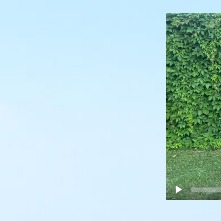
Video
přehrávač