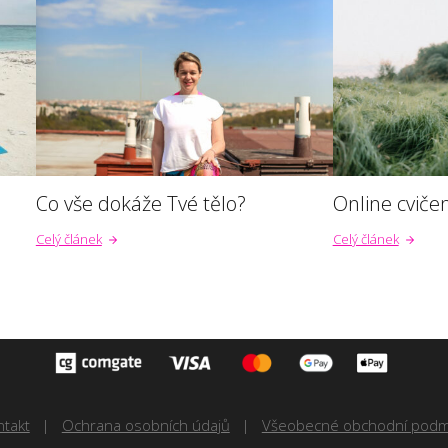
Co vše dokáže Tvé tělo?
Online cvičen
Celý článek
Celý článek
ntakt
Ochrana osobních údajů
Všeobecné obchodní podm