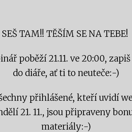
SEŠ TAM!! TĚŠÍM SE NA TEBE!
nář poběží 21.11. ve 20:00, zapiš 
do diáře, ať ti to neuteče:-)
šechny přihlášené, kteří uvidí w
dělí 21. 11., jsou připraveny bo
materiály:-)