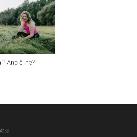
í? Ano či ne?
ínky