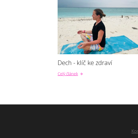
Dech - klíč ke zdraví
Celý článek
Ko