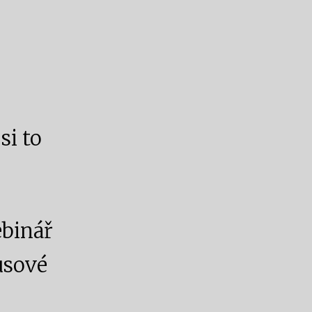
si to
ebinář
nusové