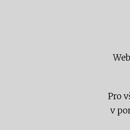
Webi
Pro v
v pon