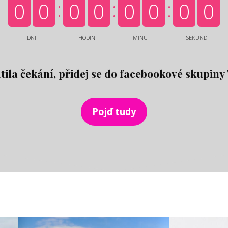
0
0
0
0
0
0
0
0
DNÍ
HODIN
MINUT
SEKUND
átila čekání, přidej se do facebookové skupiny 
Pojď tudy