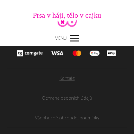
Prsa v háji, tělo v cajku
MENU
Kontakt
Ochrana osobních údajů
Všeobecné obchodní podmínky