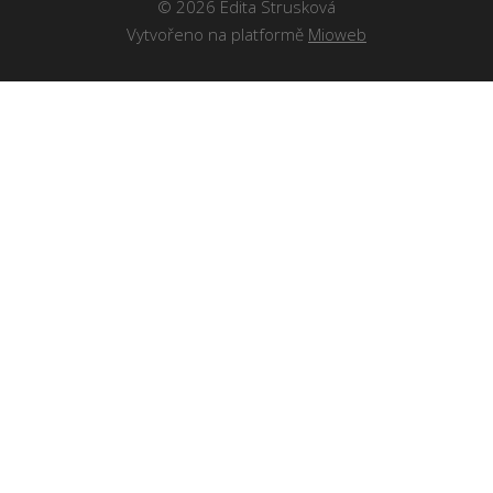
© 2026 Edita Strusková
Vytvořeno na platformě
Mioweb