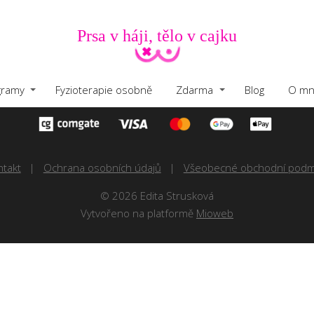
Prsa v háji, tělo v cajku
gramy
Fyzioterapie osobně
Zdarma
Blog
O mn
ntakt
Ochrana osobních údajů
Všeobecné obchodní podm
© 2026 Edita Strusková
Vytvořeno na platformě
Mioweb