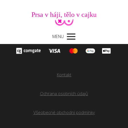
Prsa v háji, tělo v cajku
MENU
Kontakt
Ochrana osobních údajů
Všeobecné obchodní podmínky