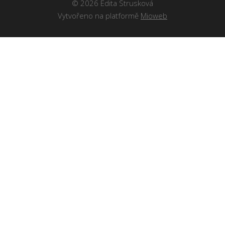
© 2026 Edita Strusková
Vytvořeno na platformě
Mioweb